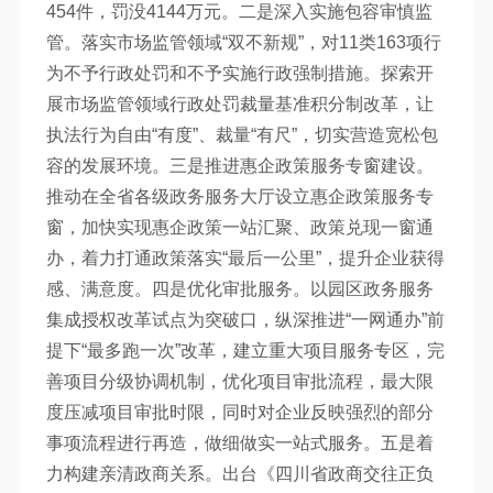
454件，罚没4144万元。二是深入实施包容审慎监
管。落实市场监管领域“双不新规”，对11类163项行
为不予行政处罚和不予实施行政强制措施。探索开
展市场监管领域行政处罚裁量基准积分制改革，让
执法行为自由“有度”、裁量“有尺”，切实营造宽松包
容的发展环境。三是推进惠企政策服务专窗建设。
推动在全省各级政务服务大厅设立惠企政策服务专
窗，加快实现惠企政策一站汇聚、政策兑现一窗通
办，着力打通政策落实“最后一公里”，提升企业获得
感、满意度。四是优化审批服务。以园区政务服务
集成授权改革试点为突破口，纵深推进“一网通办”前
提下“最多跑一次”改革，建立重大项目服务专区，完
善项目分级协调机制，优化项目审批流程，最大限
度压减项目审批时限，同时对企业反映强烈的部分
事项流程进行再造，做细做实一站式服务。五是着
力构建亲清政商关系。出台《四川省政商交往正负