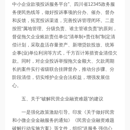
中小企业款项投诉服务平台”、四川省12345政务服
务便民热线等，做好投诉事项的分办、催办、督办
和反馈，拓宽投诉渠道，完善投诉管理闭环。二是
按照“属地管理、分级负责、谁主管谁负责”的原则，
督促拖欠企业账款责任单位“清单制+责任制”制定清
偿计划，采取盘活存量资产、新增贷款投放、统筹
企事(业)单位利润等方式，千方百计筹措资金清偿欠
款。同时，对企业投诉举报拖欠金额大、欠款周期
长的案件实行省级联合挂牌督办，推动分步骤、分
阶段清偿，切实维护企业合法权益，增强发展信
心。
五、关于“破解民营企业融资难题”的建议
一是强化政策激励引导。印发《关于做好民营
和小微企业金融服务的通知》《民营企业融资难题
破解行动实施方案》等文件，组织“送服务 强信心