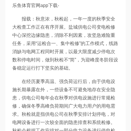
乐鱼体育官网app下载-
报载：秋意浓，秋检起，一年一度的秋季安全
大检查工作正在有序开展。盐城供电公司变电检修
中心深挖边缘隐患，消除不利因素，攻坚急难险重
任务，采用“运检合一、集中检修”的工作模式，线路
消缺与电网工程同时开展，以最大限度减少停电次
数和停电时间，做到秋检不“简”，为迎峰度冬阶段设
备稳定运行打下坚实的基础。
在经历夏季高温、强负荷运行后，由于供电设
施长期暴露在外，一些设备不可避免地存在安全隐
患，供电公司每年会在秋季对供电设施进行常规检
修，确保冬季高峰负荷期间广大电力用户的用电需
求。秋检就是指供电公司在秋季安排计划停电，对
电网设备进行一次较全面的隐患排查和系统检修。
秋检会根据工作安排对一部分电力设备进行停电检