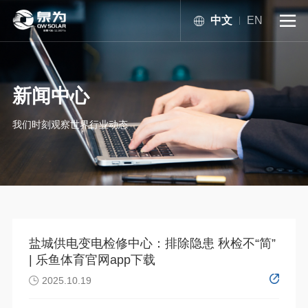
中文
EN

新闻中心
我们时刻观察世界行业动态
盐城供电变电检修中心：排除隐患 秋检不“简”
| 乐鱼体育官网app下载
2025.10.19
