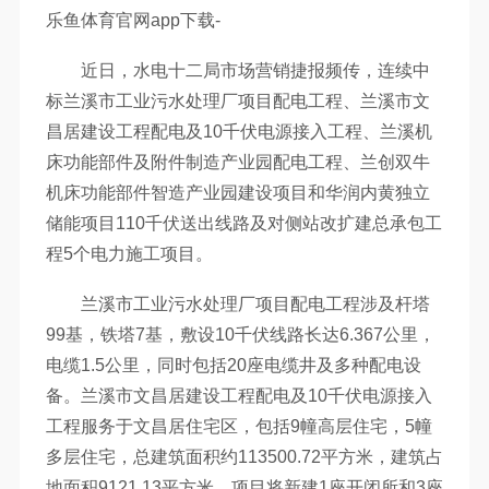
乐鱼体育官网app下载-
近日，水电十二局市场营销捷报频传，连续中
标兰溪市工业污水处理厂项目配电工程、兰溪市文
昌居建设工程配电及10千伏电源接入工程、兰溪机
床功能部件及附件制造产业园配电工程、兰创双牛
机床功能部件智造产业园建设项目和华润内黄独立
储能项目110千伏送出线路及对侧站改扩建总承包工
程5个电力施工项目。
兰溪市工业污水处理厂项目配电工程涉及杆塔
99基，铁塔7基，敷设10千伏线路长达6.367公里，
电缆1.5公里，同时包括20座电缆井及多种配电设
备。兰溪市文昌居建设工程配电及10千伏电源接入
工程服务于文昌居住宅区，包括9幢高层住宅，5幢
多层住宅，总建筑面积约113500.72平方米，建筑占
地面积9121.13平方米。项目将新建1座开闭所和3座