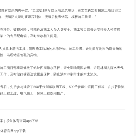
理有隐患的脚手架。”走出极1阀厅防火墙浇筑现场，黄文艺再次叮嘱施工项目部安
施。浇筑防火墙时要跟踪到位，浇筑后核查钢筋、模板施工质量。”
移位、破损风险，可能危及施工人员人身安全。施工项目部每天安排专人检查接
架上的专用配电箱，及时整改相关问题。
人员拿上清洁工具，清理施工现场的易漂浮物、施工垃圾。走到阀厅周围的露天场地
性，清理堵塞管孔的异物。
工项目部重新修改了站址四周排水路径，避免影响周围农田。近期林周县雨水天气
工作，及时做好裸露边坡覆盖保护，防止洪水冲刷带来的水土流失。
，先后参与建设了500千伏川藏联网工程、500千伏藏中联网工程等。在拉萨换流
好工程土建、电气施工，保障工程按期投产。
| 乐鱼体育官网app下载
体育官网app下载