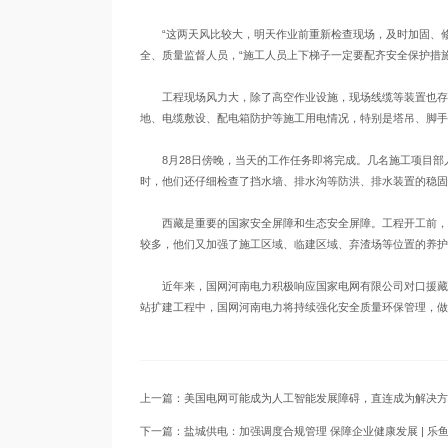
“这两天风比较大，明天作业前重新检查现场，及时加固、修
全、质量监督人员，“施工人员上下梯子一定要配齐安全保护措
工程现场风力大，除了高空作业设施，现场线缆等装置也存在
地、电缆敷设、配电箱防护等施工用电情况，特别是塔吊、脚手
8月28日傍晚，当天的工作任务即将完成。几名施工项目部
时，他们还仔细检查了挡水墙、排水沟等防洪、排水装置的稳固
西藏是重要的国家安全屏障和生态安全屏障。工程开工前，施
较多，他们又加强了施工区域、临建区域、弃渣场等位置的养护
近年来，国网河南电力积极响应国家电网有限公司对口援藏号召
站扩建工程中，国网河南电力将持续强化安全质量环保管理，做
上一篇：美国电网可能成为人工智能发展障碍，直连成为解决方案 
下一篇：盐城供电：加强调度合规管理 保障企业健康发展 | 乐鱼