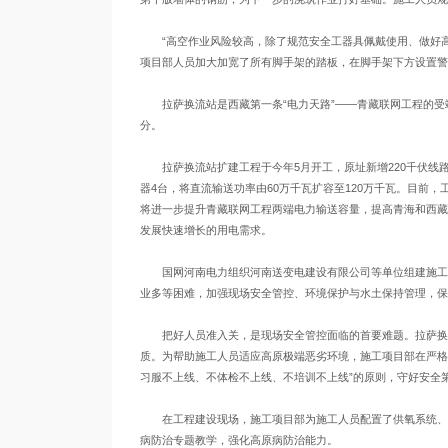
“高空作业风险较高，除了规范安全工器具佩戴使用、做好高
项目部人员加大加宽了所有脚手架的踏板，在脚手架下方设置警
拉萨换流站是西藏第一条“电力天路”——青藏联网工程的受端
分。
拉萨换流站扩建工程于今年5月开工，原址新增220千伏线路2
器4台，将直流输送功率由60万千瓦扩容至120万千瓦。目前，工
将进一步提升青藏联网工程两端电力输送容量，提高青海和西藏
发展快速增长的用电需求。
国网河南电力组织河南送变电建设有限公司等单位组建施工项
业多等困难，加强现场安全管控、环境保护与水土保持管理，保
把好人员准入关，是现场安全管控面临的首要难题。拉萨换流
质。为帮助施工人员适应高原极端恶劣环境，施工项目部在严格执
习服不上线、不体检不上线、不培训不上线”的原则，守好安全
在工程建设现场，施工项目部为施工人员配置了供氧系统、高
病防治专题教学，强化高原病防治能力。