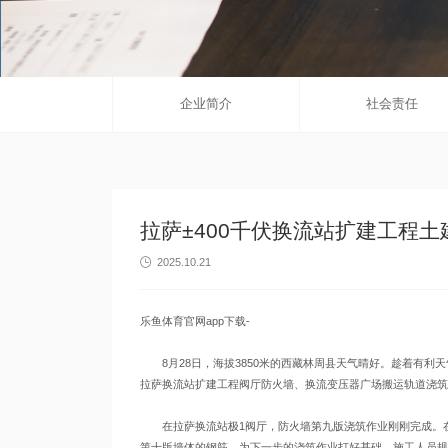
企业简介
社会责任
拉萨±400千伏换流站扩建工程土建
2025.10.21

乐鱼体育官网app下载-
8月28日，海拔3850米的西藏林周县天气晴好。趁着有利天
拉萨换流站扩建工程阀厅防火墙、换流变压器广场搬运轨道浇筑
在拉萨换流站极1阀厅，防火墙第九版浇筑作业刚刚完成。在黄
第十版墙体的钢筋，为下一步的浇筑作业打好基础。施工人员规