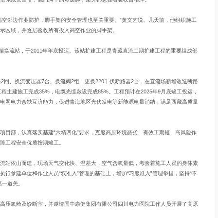
空邻边作业防护，脚手架的安全管理也至关重要。”黄文艺说。几天前，他组织施工
示区域，并逐层验收所有投入高空作业的脚手架。
换流站，于2011年年底投运。该站扩建工程是青藏直流二期扩建工程的重要组成部
回、换流变压器7台、换流阀2组，更换220千伏断路器2台，在直流场新增改造断路
程土建施工完成35%，电缆光缆敷设完成85%。工程预计在2025年9月底竣工投运，
电网电力余缺互济能力，促进青海地区光伏发电等新能源电量消纳，满足西藏高质量
目部，认真落实基建“六精四化”要求，克服高原环境恶劣、有效工期短、高风险作
障工程安全优质按期竣工。
站依山而建，现场天气变化快、温差大，空气含氧量低，考验着施工人员的身体素
行参建单位和作业人员“双准入”管理的基础上，增加“习服准入”管理举措，坚持“不
第一道关。
压氧舱及诊断室，并邀请国中康健集团有限公司四川电力医院工作人员开展了高原