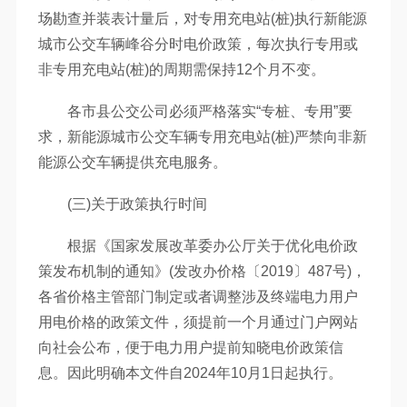
场勘查并装表计量后，对专用充电站(桩)执行新能源
城市公交车辆峰谷分时电价政策，每次执行专用或
非专用充电站(桩)的周期需保持12个月不变。
各市县公交公司必须严格落实“专桩、专用”要
求，新能源城市公交车辆专用充电站(桩)严禁向非新
能源公交车辆提供充电服务。
(三)关于政策执行时间
根据《国家发展改革委办公厅关于优化电价政
策发布机制的通知》(发改办价格〔2019〕487号)，
各省价格主管部门制定或者调整涉及终端电力用户
用电价格的政策文件，须提前一个月通过门户网站
向社会公布，便于电力用户提前知晓电价政策信
息。因此明确本文件自2024年10月1日起执行。