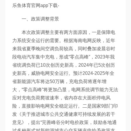
乐鱼体育官网app下载-
一、政策调整背景
本次政策调整主要有两方面原因，一是保障电
力系统安全运行的需要。根据海南电网反映，近年
来我省夏季晚间空调负荷较高，同时叠加凌晨谷时
段电动汽车集中充电，形成“零点高峰”，2023年我
省统调负荷已10次创历史新高，2024年已5次创历
史新高，威胁电网安全运行。预计2024-2025年全
省新能源汽车将达50万辆，充电负荷将逐年增
大，“零点高峰”将更加凸显，电网系统调节能力无法
应对充电负荷爬坡速率，省内存在大面积停电风
险，直接影响电网安全稳定运行。二是国家9部门印
发《关于推进城市公共交通健康可持续发展的若干
意见》，提出“完善峰谷分时电价政策，鼓励各地通
过多种形式对新能源城市公交车辆充电给予政策支