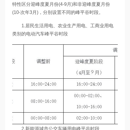
特性区分迎峰度夏月份(4-9月)和非迎峰度夏月份
(10-次年3月)，分别设置不同的峰平谷时段。
1.居民生活用电、农业生产用电、工商业用电
类别的电动汽车峰平谷时段
2.新能源城市公交车辆用电峰平谷时段