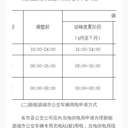
(二)新能源城市公交车辆用电申请方式
各市县公交公司应向当地供电局申请办理新能
源城市公交车辆专用充电站(桩)用电，当地供电局现