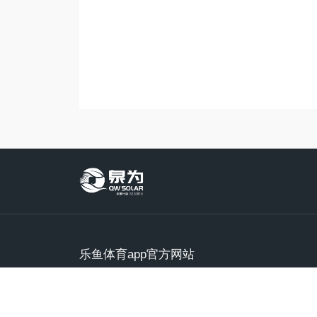
乐鱼体育app官方网站
电话
+86 632 506 8088