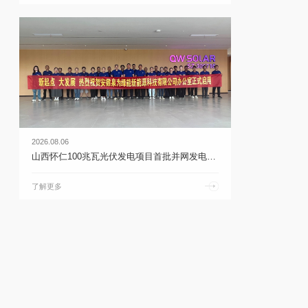
2026.08.06
山西怀仁100兆瓦光伏发电项目首批并网发电 | 乐鱼体育官网app下载
了解更多