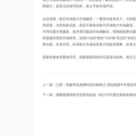
障能力，更灵活的调节机制，更公平的市场环境。
会议强调，南方区域电力市场建设，一要坚持改革定力，大胆探
策部署，大胆创新实践，坚定不移推动南方区域电力市场建设。
不同问题分类施策，技术类问题及时协调解决，体制机制类问题
应能源转型的市场体系，实现计划的“刚性”与市场“灵活性”有
商共建，共享共担。区域电力市场涉及各方利益再调整，各类主
国家发展改革委相关司、国家能源局相关司及派出机构、南方五
上一篇：江西：积极争取高峰时段外购电力 强化电煤中长期合同履
下一篇：国家能源局有关负责同志就《电力中长期交易基本规则—