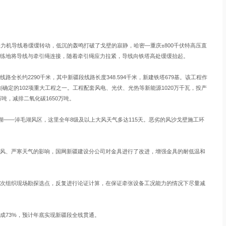
机导线卷缓缓转动，低沉的轰鸣打破了戈壁的寂静，哈密—重庆±800千伏特高压直
练地将导线与牵引绳连接，随着牵引绳应力拉紧，导线向铁塔高处缓缓抬起。
长约2290千米，其中新疆段线路长度348.594千米，新建铁塔679基。该工程作
划确定的102项重大工程之一。工程配套风电、光伏、光热等新能源1020万千瓦，投产
吨，减排二氧化碳1650万吨。
——淖毛湖风区，这里全年8级及以上大风天气多达115天。恶劣的风沙戈壁施工环
、严寒天气的影响，国网新疆建设分公司对金具进行了改进，增强金具的耐低温和
组织现场勘探选点，反复进行论证计算，在保证牵张设备工况能力的情况下尽量减
73%，预计年底实现新疆段全线贯通。