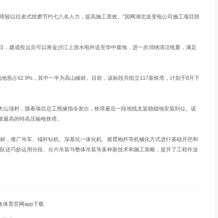
塔较以往老式绞磨节约七八名人力，提高施工质效。”国网湖北送变电公司施工项目部
目，建成投运后可以将金沙江上游水电外送至华中腹地，进一步消纳清洁电量，满足
形占62.9%，其中一半为高山峻岭。目前，该标段共组立117基铁塔，计划于8月下
镇大山顶村，随着项目总工熊缘指令发出，铁塔最后一段地线支架稳稳地安装到位。该
海拔最高的特高压输电铁塔。
，推广吊车、锚杆钻机、深基坑一体化机、摇臂抱杆等机械化方式进行基础开挖和
队还巧妙运用分段、分片吊装与整体吊装等多种新技术和施工策略，提升了工程作业
鱼体育官网app下载