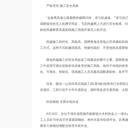
严格管控 施工安全高效
“走板离高速公路索桥跨越网20米，牵引机减速。”“牵引机
成辉操控的无人机腾空而起，飞至跨越网上方进行安全检查。8月
标段跨越黎霍高速架线施工现场开展无人机作业。
跨越施工耗时长、风险高。国网青海送变电公司承建标段线路长7
工方式。这种方式机械强度高、绝缘性能好、不受地形高度限制
降低跨越施工的安全风险是工程建设的重中之重。国网青海送
工中采用可视化智能牵张设备管控施工风险。相对于传统的牵张
化、可视化、智能化。现场施工人员克服高温酷暑影响，各环节
目前，陇东—山东特高压线路工程(晋4标)段铁塔已全部组立
送项目，工程计划于今年年底投运，届时将促进甘肃风能、太阳
科技赋能 支撑水电外送
8月15日，在位于湖北省恩施市板桥镇大木村的金上—湖北±
工人员在70米高空开展紧固螺栓、构件吊装等组塔作业。距离施
磨牵引着钢丝绳配合铁塔吊装作业。