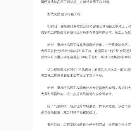
司已建成特高压工程35项，在建特高压工程14项。
酣战戈壁 建设绿色工程
8月8日，在新疆维吾尔自治区哈密市三塘湖镇戈壁滩上，张力
流输电工程新疆段首场导线展放正在紧张有序进行。施工人员熟
哈密—重庆特高压工程起于新疆哈密市，止于重庆渝北区，线路全
为我国首批“沙戈荒”新能源外送工程，也是国家“十四五”发展规
后每年可向重庆输送电量超360亿千瓦时，可替代燃煤消耗600万
该工程新疆段有316千米线路位于新疆九大风区之一的三塘湖
境对施工建设者和技术工艺提出了双重考验。
哈密—重庆特高压工程现场技术专责褚忠凯介绍，考虑到大风
大风耐磨损性能，进一步提高线路运行安全可靠性。
除了气候影响，地形也给导线展放工作带来难题。该公司多次
少牵张场数量，减少对林草植被的破坏。
截至目前，工程基础浇筑作业已全部完成，铁塔组立作业完成