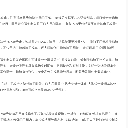
已减速，注意观察导线与防护网的距离。”架线总指挥王占杰话音刚落，项目部安全员杨
15日，国网青海送变电公司工作人员在陇东—山东±800千伏特高压直流输电工程晋4
5.539千米，铁塔共计142基，涉及二级风险重要跨越3次。“我们采用索桥跨越施
，不仅节约了跨越施工成本，还大幅降低了跨越施工风险。”该标段项目经理刘彪说。
变电公司联合国网山西建设分公司提前2个月反复勘测，编制跨越施工技术方案。施
设备，智能牵张设备具备现场实时图像、数据接收和监测功能，实现牵张场管理集中
紧密配合、措施执行到位，安全高效完成导地线展放、断紧线及附件安装等作业。
完成，工程进入架线施工阶段。作为我国首个“风光火储一体化”大型综合能源基地外
能外送与消纳，每年可输送电量超360亿千瓦时。
800千伏特高压直流输电工程鄂2标段建设现场，一基红白色相间的铁塔巍然矗立，施
工现场20米远的工棚内，集控式液压绞磨发出“嗡嗡”声响，1名工人正轻触按钮控制绞