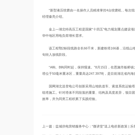
“新型液压绞磨由一名操作人员精准掌控4台绞磨机，每次组
经理秦亮介绍。
金上—湖北特高压工程是国家“十四五”电力规划重点建设项
华中地区用电负荷增长需求。
该工程鄂2标段线路全长66千米，新建铁塔166基，沿线山地地
旬转入放线阶段。
“A钩、B钩同时起，保持慢速。”8月15日，在恩施市板桥
塔位于50毫米重冰区，重量高达247.397吨，是目前湖北省内
国网湖北送变电公司创新采用山地轨道车、索道系统运输塔材
组塔施工。针对塔体不同段落的重量、结构及高度差异，项目团
效率，并为同类工程积累了实践经验。
上一篇：盐城供电营销服务中心：“微讲堂”送上电价新政策 | 乐