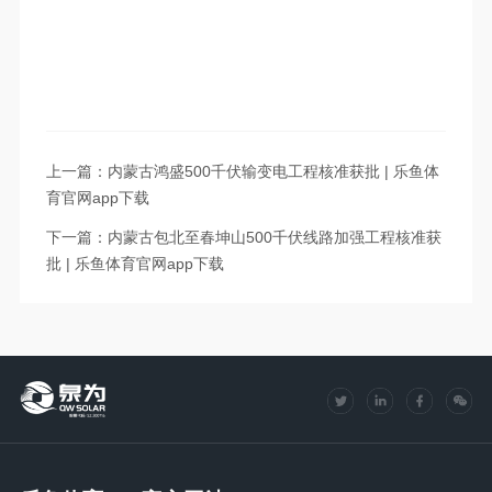
上一篇：内蒙古鸿盛500千伏输变电工程核准获批 | 乐鱼体
育官网app下载
下一篇：内蒙古包北至春坤山500千伏线路加强工程核准获
批 | 乐鱼体育官网app下载