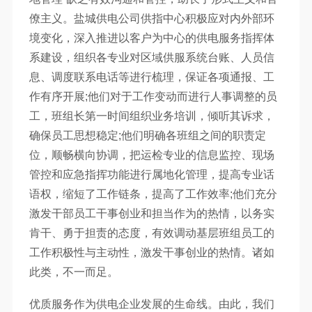
僚主义。盐城供电公司供指中心积极应对内外部环
境变化，深入推进以客户为中心的供电服务指挥体
系建设，组织各专业对区域供服系统台账、人员信
息、调度联系电话等进行梳理，保证各项通报、工
作有序开展;他们对于工作变动而进行人事调整的员
工，班组长第一时间组织业务培训，倾听其诉求，
确保员工思想稳定;他们明确各班组之间的职责定
位，顺畅横向协调，把运检专业的信息监控、现场
管控和应急指挥功能进行属地化管理，提高专业话
语权，缩短了工作链条，提高了工作效率;他们充分
激发干部员工干事创业和担当作为的热情，以务实
肯干、勇于担责的态度，有效调动基层班组员工的
工作积极性与主动性，激发干事创业的热情。诸如
此类，不一而足。
优质服务作为供电企业发展的生命线。由此，我们