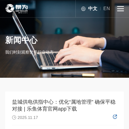
中文
EN

新闻中心
我们时刻观察世界行业动态
盐城供电供指中心：优化“属地管理” 确保平稳
对接 | 乐鱼体育官网app下载
2025.11.17
