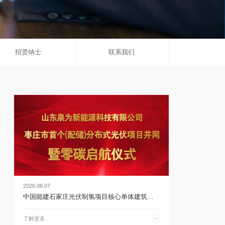
招贤纳士
联系我们
2026.08.07
中国能建石家庄光伏制氢项目核心单体建筑完成封顶 | 乐鱼体育官网app下载
了解更多