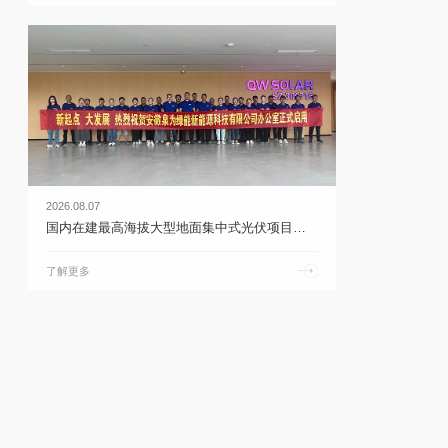
2026.08.07
国内在建最高海拔大型地面集中式光伏项目首次并网 | 乐鱼体育官网app下载
了解更多