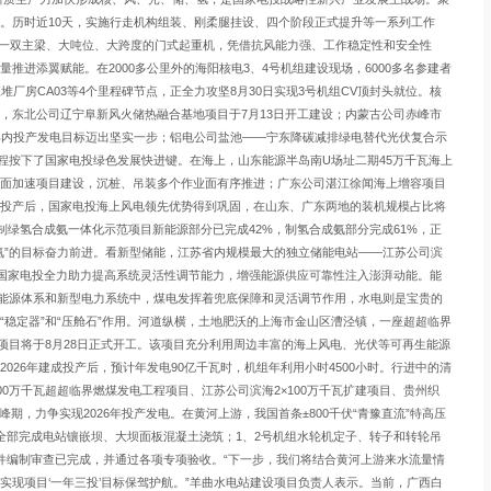
。历时近10天，实施行走机构组装、刚柔腿挂设、四个阶段正式提升等一系列工作
。这一双主梁、大吨位、大跨度的门式起重机，凭借抗风能力强、工作稳定性和安全性
推进添翼赋能。在2000多公里外的海阳核电3、4号机组建设现场，6000多名参建者
厂房CA03等4个里程碑节点，正全力攻坚8月30日实现3号机组CV顶封头就位。核
，东北公司辽宁阜新风火储热融合基地项目于7月13日开工建设；内蒙古公司赤峰市
年内投产发电目标迈出坚实一步；铝电公司盐池——宁东降碳减排绿电替代光伏复合示
工程按下了国家电投绿色发展快进键。在海上，山东能源半岛南U场址二期45万千瓦海上
面加速项目建设，沉桩、吊装多个作业面有序推进；广东公司湛江徐闻海上增容项目
投产后，国家电投海上风电领先优势得到巩固，在山东、广东两地的装机规模占比将
制绿氢合成氨一体化示范项目新能源部分已完成42%，制氢合成氨部分完成61%，正
首桶绿氨”的目标奋力前进。看新型储能，江苏省内规模最大的独立储能电站——江苏公司滨
功，为国家电投全力助力提高系统灵活性调节能力，增强能源供应可靠性注入澎湃动能。能
新型能源体系和新型电力系统中，煤电发挥着兜底保障和灵活调节作用，水电则是宝贵的
稳定器”和“压舱石”作用。河道纵横，土地肥沃的上海市金山区漕泾镇，一座超超临界
建项目将于8月28日正式开工。该项目充分利用周边丰富的海上风电、光伏等可再生能源
026年建成投产后，预计年发电90亿千瓦时，机组年利用小时4500小时。行进中的清
00万千瓦超超临界燃煤发电工程项目、江苏公司滨海2×100万千瓦扩建项目、贵州织
峰期，力争实现2026年投产发电。在黄河上游，我国首条±800千伏“青豫直流”特高压
全部完成电站镶嵌坝、大坝面板混凝土浇筑；1、2号机组水轮机定子、转子和转轮吊
件编制审查已完成，并通过各项专项验收。“下一步，我们将结合黄河上游来水流量情
实现项目‘一年三投’目标保驾护航。”羊曲水电站建设项目负责人表示。当前，广西白