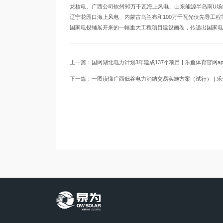
龙核电、广西公司钦州90万千瓦海上风电、山东能源半岛南U
辽宁花园口海上风电、内蒙古乌兰布和100万千瓦光伏先导工
国家电投铺展开来的一幅重大工程项目建设画卷，传递出国家电
上一篇：国网湖北电力计划3年建成137个项目 | 乐鱼体育官网a
下一篇：一图读懂广西低谷电力消纳交易实施方案（试行） | 乐