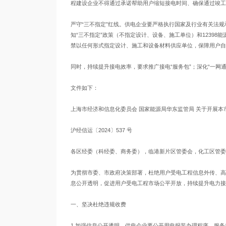
程建设企业不得通过承诺帮助用户缩短接电时间、确保通过竣工
严守“三不指定”红线。供电企业要严格执行国家及行业有关法
知“三不指定”政策（不指定设计、设备、施工单位）和1239
禁以任何形式指定设计、施工和设备材料供应单位，保障用户自
同时，持续提升接电效率，要求推广接电“服务包”；深化“一网
文件如下：
上海市经济和信息化委员会 国家能源局华东监管局 关于开展
沪经信运〔2024〕537 号
各区经委（科经委、商务委），临港新片区管委会，化工区管委
为贯彻市委、市政府决策部署，杜绝用户受电工程信息外传、高
息公开透明，促进用户受电工程市场公平开放，持续提升电力接
一、坚决杜绝违规收费
1.加强信息公开透明。供电企业要公开用电报装办理程序、服