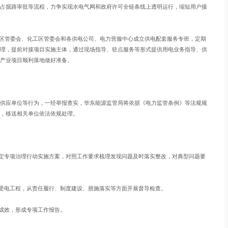
占掘路审批等流程，力争实现水电气网和政府许可全链条线上透明运行，缩短用户接
片区管委会、化工区管委会和各供电公司、电力营服中心成立供电配套服务专班，定期
理，提前对接项目实施主体，通过现场指导、驻点服务等形式提供用电业务指导、供
产业项目顺利落地做好准备。
供应单位等行为，一经举报查实，华东能源监管局将依据《电力监管条例》等法规规
，移送相关单位依法依规处理。
，制定专项治理行动实施方案，对照工作要求梳理发现问题及时落实整改，对典型问题要
户受电工程，从责任履行、制度建设、措施落实等方面开展督导检查。
作成效，形成专项工作报告。