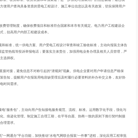
方便用户查询具备资质的受电工程设计、施工单位信息以及有关政策，切实保障用户
善收费管理制度，确保收费项目和标准符合国家和本市有关规定。电力用户工程建设企
式，抬高用户内部工程建设成本。
法规和标准，统一供电方案、用户受电工程设计审查和竣工验收标准，主动向报装主体告
8能源监管热线等投诉举报电话；要落实主体责任，加强用电业务办理及相关人员管理，严
主选择权。
直接对接，避免信息不对称引起的“潜规则”现象。供电企业要对用户申请信息严格保
策告知，提醒用户在报装用电容缺受理后及时履行必要资料的补办补交义务，友好协
电时间需求。
出接电“服务包”，主动向用户告知接电服务规范、流程、标准。运用数字化手段，强化与
化、痕迹化管理。制定施工合理工期，在平等自愿、协商一致的原则下推行契约制接
合理需求。
托“一网通办”平台功能，加快推动“水电气网联合报装‘一件事’”进程，深化应用工程审批