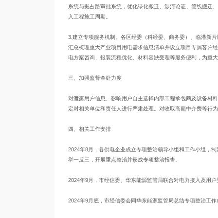
系统与掘占路审批系统，优化绿化搬迁、涉河论证、管线搬迁、
入工程施工周期。
3.建立专项服务机制。各区经委（科经委、商务委）、临港新
汇总梳理重大产业项目用电需求信息清单并设立项目专属客户经
电方案咨询、报装流程优化、材料容缺受理等服务便利，为重大
三、加强监督查处力度
对泄露用户信息、影响用户自主选择内部工程承包商及设备材料
定对相关单位和责任人进行严肃处理。对收取高额中介费等行为
四、相关工作安排
2024年8月，各供电企业成立专项整治领导小组和工作小组
举一反三，开展重点整治并形成专项整治报告。
2024年9月，市经信委、华东能源监管局联合对电力接入及用
2024年9月底，市经信委会同华东能源监管局总结专项整治工