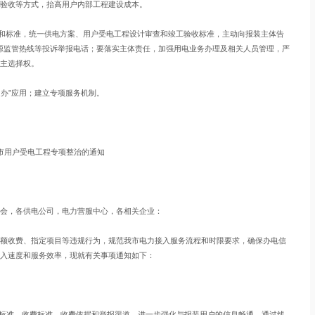
验收等方式，抬高用户内部工程建设成本。
规和标准，统一供电方案、用户受电工程设计审查和竣工验收标准，主动向报装主体告
8能源监管热线等投诉举报电话；要落实主体责任，加强用电业务办理及相关人员管理，严
主选择权。
通办”应用；建立专项服务机制。
本市用户受电工程专项整治的通知
会，各供电公司，电力营服中心，各相关企业：
额收费、指定项目等违规行为，规范我市电力接入服务流程和时限要求，确保办电信
入速度和服务效率，现就有关事项通知如下：
务标准、收费标准、收费依据和举报渠道，进一步强化与报装用户的信息畅通，通过线