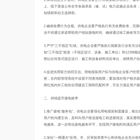
上、线下渠道公布全市各级承装（修、试）电力设施企业名录，
知情权和自主选择权。
2.确保收费行为合规。供电企业要严格执行有关收费标准，完
业不得通过承诺帮助用户缩短接电时间、确保通过竣工验收等方
3.严守“三不指定”红线。供电企业要严格执行国家及行业有关
知“三不指定”政策（不指定设计、设备、施工单位）和1239
禁以任何形式指定设计、施工和设备材料供应单位，保障用户自
4.促进供用双方协同互信。用电报装用户应与供电企业客户经理
密，在内部管理系统中设置不同查询权限；要加强对用户相关政
商红线内外工程的合理建设工期和匹配时序，尽全力满足用户接
二、持续提升接电效率
1.推广接电“服务包”。供电企业要强化用电报装制度建设，推
用户的沟通互动，及时向用户推送接电工程进展情况，落实透明
电服务。进一步简化接电服务环节，实现用户接电时间满足用户
2.深化“一网通办”应用。市、区审批审查中心和供电企业充分依