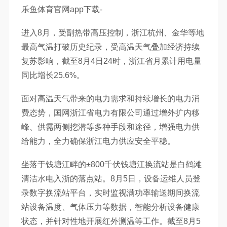
乐鱼体育官网app下载-
进入8月，受副热带高压控制，浙江杭州、金华等地
最高气温打破历史纪录，受高温天气叠加经济持续
复苏影响，截至8月4日24时，浙江省月累计用电量
同比增长25.6%。
面对高温天气带来的电力需求和持续增长的电力消
费态势，国网浙江省电力有限公司通过增外扩内移
峰、供需两侧挖潜等多种手段和途径，增强电力供
给能力，全力确保浙江电力供应安全平稳。
坐落于钱塘江畔的±800千伏钱塘江换流站是白鹤滩
清洁水电入浙的落点站。8月5日，设备运维人员登
录数字换流站平台，实时监视满功率输送期间换流
站设备温度、气体压力等数据，智能分析设备健康
状态，并针对性地开展红外测温等工作。截至8月5