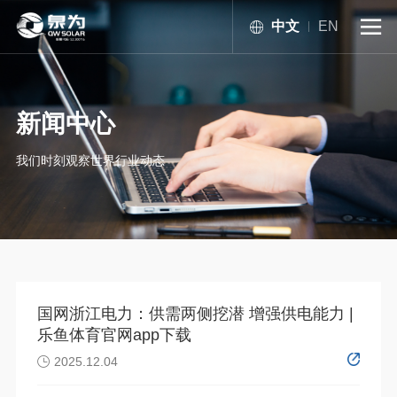
中文
EN

新闻中心
我们时刻观察世界行业动态
国网浙江电力：供需两侧挖潜 增强供电能力 |
乐鱼体育官网app下载
2025.12.04
