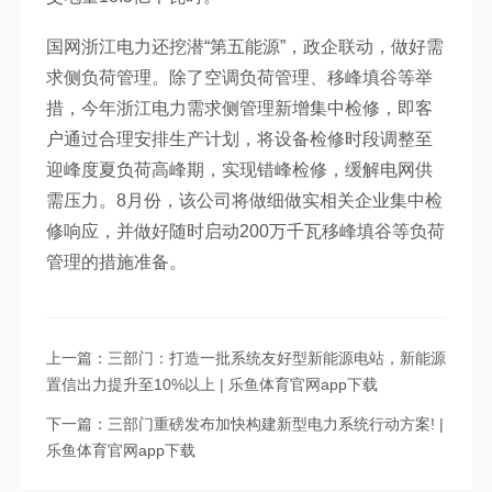
国网浙江电力还挖潜“第五能源”，政企联动，做好需
求侧负荷管理。除了空调负荷管理、移峰填谷等举
措，今年浙江电力需求侧管理新增集中检修，即客
户通过合理安排生产计划，将设备检修时段调整至
迎峰度夏负荷高峰期，实现错峰检修，缓解电网供
需压力。8月份，该公司将做细做实相关企业集中检
修响应，并做好随时启动200万千瓦移峰填谷等负荷
管理的措施准备。
上一篇：三部门：打造一批系统友好型新能源电站，新能源
置信出力提升至10%以上 | 乐鱼体育官网app下载
下一篇：三部门重磅发布加快构建新型电力系统行动方案! |
乐鱼体育官网app下载