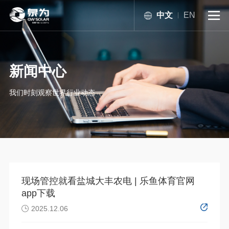
中文
EN

新闻中心
我们时刻观察世界行业动态
现场管控就看盐城大丰农电 | 乐鱼体育官网
app下载
2025.12.06
