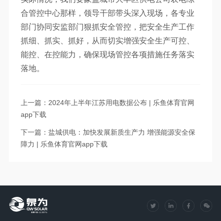
合管控中心那样，领导干部带头深入现场，各专业
部门协同安监部门狠抓安全管控，把安全生产工作
抓细、抓实、抓好，从而切实增强安全生产可控、
能控、在控能力，确保现场管控各项措施任务落实
落地。
上一篇：2024年上半年江苏用电数据公布 | 乐鱼体育官网
app下载
下一篇：盐城供电：加快发展新质生产力 增强能源安全保
障力 | 乐鱼体育官网app下载