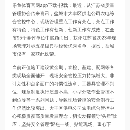
乐鱼体育官网app下载-报载：最近，从江苏省质量
管理协会传来喜讯，盐城市大丰区供电公司农电综
合管控中心，现场管理重点工作有亮点，亮点工作
有特色，特色工作有创新，创新工作有成效，在全
省95个参评单位中脱颖而出，获评江苏省2023年现
场管理对标五星级典型经验优秀名单。据悉，盐城
市仅有一家获此殊荣。
当前正值施工建设黄金期，春检、基建、配网等各
类现场全面铺开，现场安全管控压力持续增大。非
计划性和点多面广的习惯性违章、工器具管理不到
位、规章制度执行质量不高、小型分散作业管控不
到位等等一系列问题，导致现场管控的安全例行工
作仍然比较突出。大丰区供电公司农电综合管控中
心积极贯彻高质量发展理念，切实发挥领导“头雁”效
应，坚持安全管理“聚焦一线、贴近现场、重心下