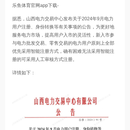
乐鱼体育官网app下载-
据悉，山西电力交易中心发布关于2024年9月电力
用户注册、身份转换等有关事项的公告，为更好地
服务电力市场，提高用户入市的灵活性，新入市参
与电力批发交易、零售交易的电力用户原则上全部
优先采用智能注册方式，确有困难无法采用智能注
册的可采用人工审核方式注册。
详情如下：