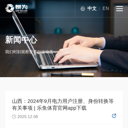
中文
EN

新闻中心
我们时刻观察世界行业动态
山西：2024年9月电力用户注册、身份转换等
有关事项 | 乐鱼体育官网app下载
2025.12.08
