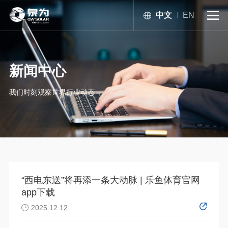
中文
EN

新闻中心
我们时刻观察世界行业动态
“西电东送”将再添一条大动脉 | 乐鱼体育官网
app下载
2025.12.12
