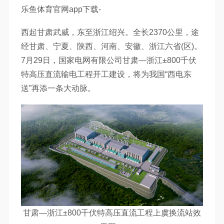
乐鱼体育官网app下载-
西起甘肃武威，东至浙江绍兴。全长2370公里，途
经甘肃、宁夏、陕西、河南、安徽、浙江六省(区)。
7月29日，国家电网有限公司甘肃—浙江±800千伏
特高压直流输电工程开工建设，将为我国“西电东
送”再添一条大动脉。
甘肃—浙江±800千伏特高压直流工程上虞换流站效