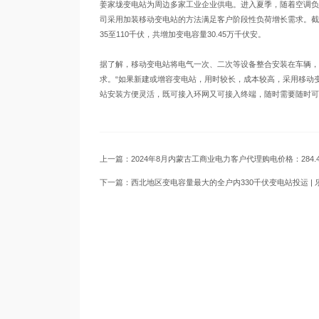
姜家垅变电站为周边多家工业企业供电。进入夏季，随着空调负
司采用加装移动变电站的方法满足客户阶段性负荷增长需求。截
35至110千伏，共增加变电容量30.45万千伏安。
据了解，移动变电站将电气一次、二次等设备整合安装在车辆，
求。“如果新建或增容变电站，用时较长，成本较高，采用移动
站安装方便灵活，既可接入环网又可接入终端，随时需要随时可
上一篇：2024年8月内蒙古工商业电力客户代理购电价格：284.4
下一篇：西北地区变电容量最大的全户内330千伏变电站投运 | 