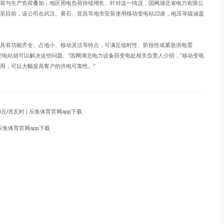
荷与生产负荷叠加，地区用电负荷持续增长。针对这一情况，国网湖北省电力有限公
至目前，该公司在武汉、黄石、宜昌等地市安装使用移动变电站22座，电压等级涵盖
具有功能齐全、占地小、移动灵活等特点，可满足临时性、阶段性或紧急供电需
变电站就可以解决这些问题。”国网湖北电力设备部变电处相关负责人介绍，“移动变电
用，可以大幅提高客户的供电可靠性。”
元/兆瓦时 | 乐鱼体育官网app下载
乐鱼体育官网app下载