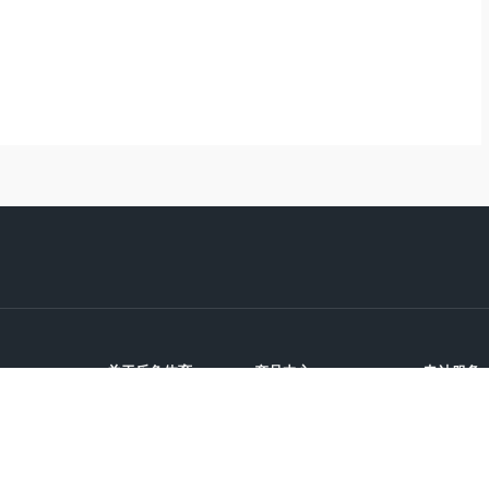
关于乐鱼体育
产品中心
电站服务
企业简介
泉耀HJT组件
项目开发
社会责任
泉系列高效PERC组件
项目融资
新闻中心
泉系列高效电池片
项目设计