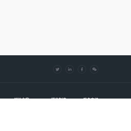
解决方案
研发制造
服务支持
户用光伏电站
研发创新
专业服务
工商业光伏电站
HJT技术
下载中心
地面光伏电站
智能制造