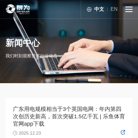
中文
EN

新闻中心
我们时刻观察世界行业动态
广东用电规模相当于3个英国电网：年内第四
次创历史新高，首次突破1.5亿千瓦 | 乐鱼体育
官网app下载
2025.12.23
