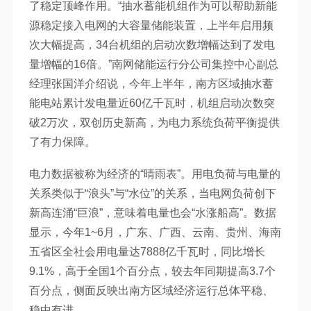
了稳定顶峰作用。“抽水蓄能机组作为可以帮助新能
源稳定接入电网的大容量储能装置，上半年启用频
次大幅提高，34台机组的启动次数增幅达到了发电
量增幅的16倍。”南网储能运行分公司集控中心副总
经理张国洋介绍说，今年上半年，南方区域抽水蓄
能电站累计发电量近60亿千瓦时，机组启动次数突
破2万次，双创历史新高，为电力系统负荷平衡提供
了有力保障。
电力数据被称为经济的“晴雨表”。用电负荷与电量的
关系类似于“浪头”与“水位”的关系，当电网负荷创下
新高连涌“巨浪”，意味着电量也会“水涨船高”。数据
显示，今年1~6月，广东、广西、云南、贵州、海南
五省区全社会用电量达7888亿千瓦时，同比增长
9.1%，高于全国1个百分点，较去年同期提高3.7个
百分点，侧面反映出南方区域经济运行总体平稳、
稳中有进。