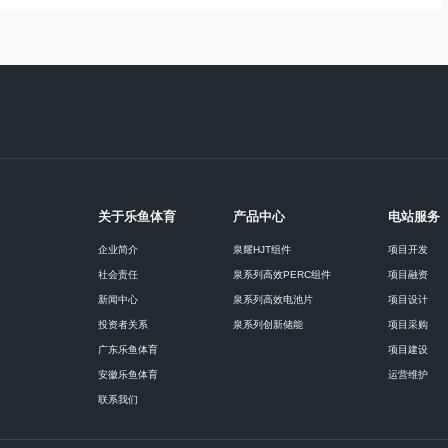
关于乐鱼体育
产品中心
电站服务
企业简介
泉耀HJT组件
项目开发
社会责任
泉系列高效PERC组件
项目融资
新闻中心
泉系列高效电池片
项目设计
投资者关系
泉系列创新储能
项目采购
广东乐鱼体育
项目建设
安徽乐鱼体育
运营维护
联系我们