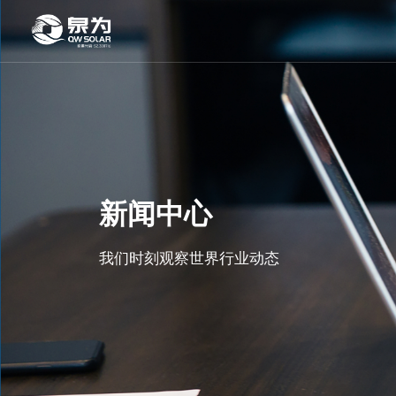
新闻中心
我们时刻观察世界行业动态