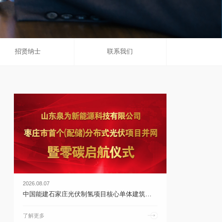
招贤纳士
联系我们
2026.08.07
中国能建石家庄光伏制氢项目核心单体建筑完成封顶 | 乐鱼体育官网app下载
了解更多