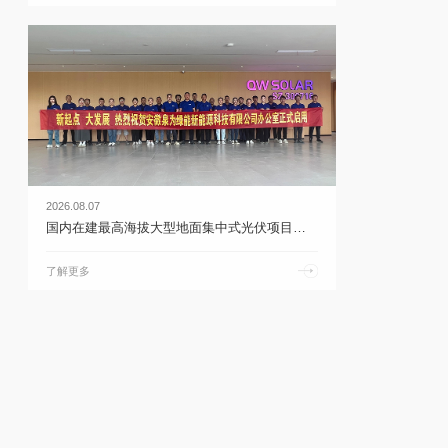
2026.08.07
国内在建最高海拔大型地面集中式光伏项目首次并网 | 乐鱼体育官网app下载
了解更多