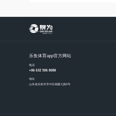
乐鱼体育app官方网站
电话
+86 632 506 8088
地址
山东省乐鱼市市中区南疆七路6号