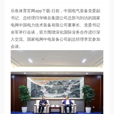
乐鱼体育官网app下载-日前，中国电气装备党委副
书记、总经理闫华锋在集团公司总部与到访的国家
电网中国电力技术装备有限公司董事长、党委书记
余军举行会谈，双方围绕深化国际业务合作进行深
入交流。国家电网中电装备公司副总经理李宏参加
会谈。