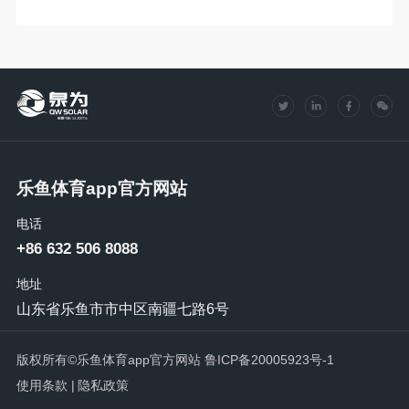
乐鱼体育app官方网站
电话
+86 632 506 8088
地址
山东省乐鱼市市中区南疆七路6号
版权所有©乐鱼体育app官方网站
鲁ICP备20005923号-1
使用条款
|
隐私政策