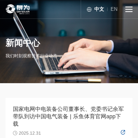
中文
EN

新闻中心
我们时刻观察世界行业动态
国家电网中电装备公司董事长、党委书记余军
带队到访中国电气装备 | 乐鱼体育官网app下
载
2025.12.31
