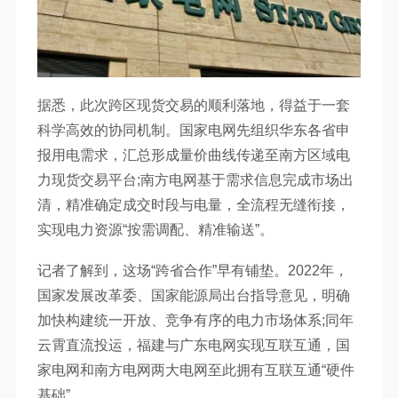
据悉，此次跨区现货交易的顺利落地，得益于一套
科学高效的协同机制。国家电网先组织华东各省申
报用电需求，汇总形成量价曲线传递至南方区域电
力现货交易平台;南方电网基于需求信息完成市场出
清，精准确定成交时段与电量，全流程无缝衔接，
实现电力资源“按需调配、精准输送”。
记者了解到，这场“跨省合作”早有铺垫。2022年，
国家发展改革委、国家能源局出台指导意见，明确
加快构建统一开放、竞争有序的电力市场体系;同年
云霄直流投运，福建与广东电网实现互联互通，国
家电网和南方电网两大电网至此拥有互联互通“硬件
基础”。