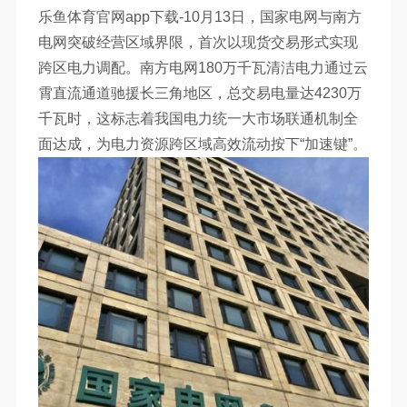
乐鱼体育官网app下载-10月13日，国家电网与南方
电网突破经营区域界限，首次以现货交易形式实现
跨区电力调配。南方电网180万千瓦清洁电力通过云
霄直流通道驰援长三角地区，总交易电量达4230万
千瓦时，这标志着我国电力统一大市场联通机制全
面达成，为电力资源跨区域高效流动按下“加速键”。