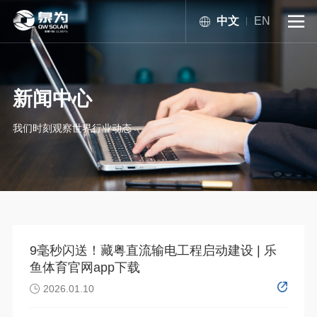
中文
EN

新闻中心
我们时刻观察世界行业动态
9毫秒闪送！藏粤直流输电工程启动建设 | 乐
鱼体育官网app下载
2026.01.10
