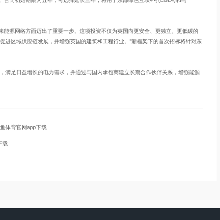
未来能源网络方面迈出了重要一步。这项投资不仅为英国向更安全、更独立、更低碳的
促进区域供应链发展，并增强英国的建筑和工程行业。"新框架下的首次招标将针对东
，满足日益增长的电力需求，并通过与国内承包商建立长期合作伙伴关系，增强能源
鱼体育官网app下载
下载