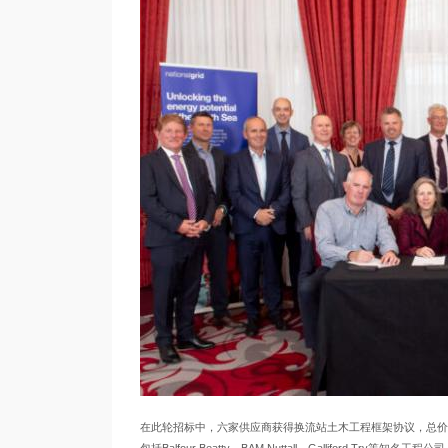
在此轮招标中，六家供应商获得换流站土木工程框架协议，总价值
包括Balfour Beatty、BAM Nuttall、Galliford