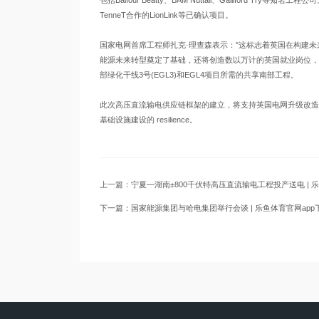
TenneT合作的LionLink等已确认项目。
国家电网首席工程师扎克·理查森表示："这标志着英国在构建
能源未来转型奠定了基础，还将创造数以万计的英国就业岗位，
部绿化干线3号(EGL3)和EGL4项目所需的共享南部工程。
此次高压直流输电供应链框架的建立，将支持英国电网升级改造
基础设施建设的 resilience。
上一篇：宁夏—湖南±800千伏特高压直流输电工程投产送电 | 乐
下一篇：国家能源集团与哈电集团举行会谈 | 乐鱼体育官网app