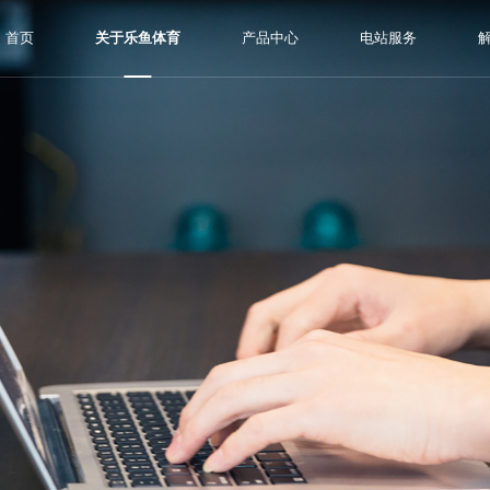
首页
关于乐鱼体育
产品中心
电站服务