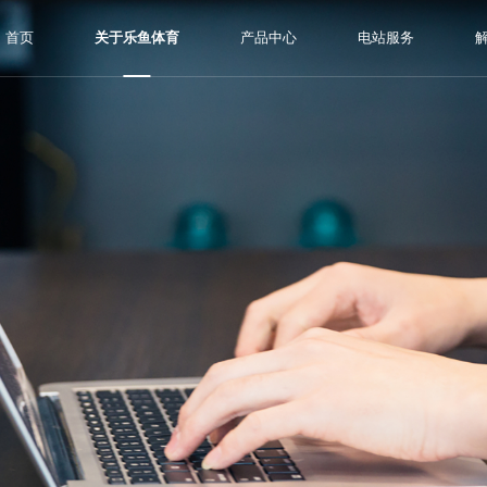
首页
关于乐鱼体育
产品中心
电站服务