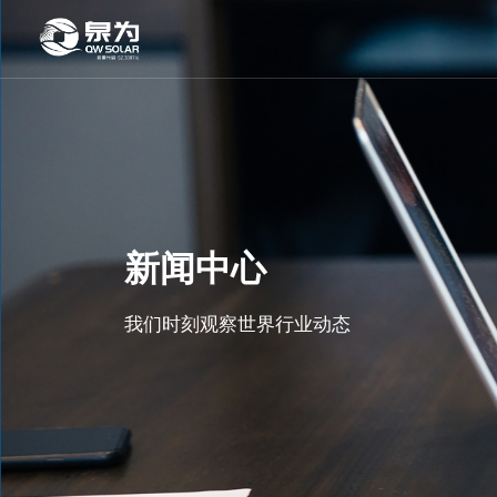
新闻中心
我们时刻观察世界行业动态