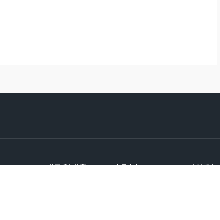
关于乐鱼体育
产品中心
电站服务
企业简介
泉耀HJT组件
项目开发
社会责任
泉系列高效PERC组件
项目融资
新闻中心
泉系列高效电池片
项目设计