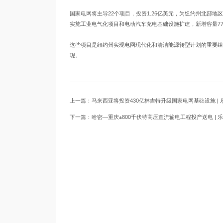
国家电网将主导22个项目，投资1.26亿美元，为纽约州北部地区
实施工业电气化项目和电动汽车充电基础设施扩建，新增容量7
这些项目是纽约州实现电网现代化和清洁能源转型计划的重要组
现。
上一篇：马来西亚将投资430亿林吉特升级国家电网基础设施 | 
下一篇：哈密—重庆±800千伏特高压直流输电工程投产送电 | 乐