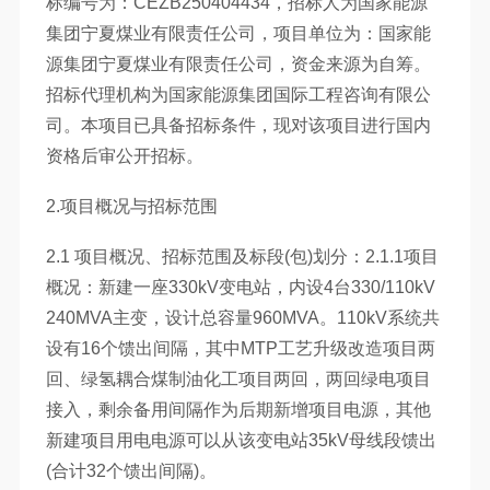
标编号为：CEZB250404434，招标人为国家能源
集团宁夏煤业有限责任公司，项目单位为：国家能
源集团宁夏煤业有限责任公司，资金来源为自筹。
招标代理机构为国家能源集团国际工程咨询有限公
司。本项目已具备招标条件，现对该项目进行国内
资格后审公开招标。
2.项目概况与招标范围
2.1 项目概况、招标范围及标段(包)划分：2.1.1项目
概况：新建一座330kV变电站，内设4台330/110kV
240MVA主变，设计总容量960MVA。110kV系统共
设有16个馈出间隔，其中MTP工艺升级改造项目两
回、绿氢耦合煤制油化工项目两回，两回绿电项目
接入，剩余备用间隔作为后期新增项目电源，其他
新建项目用电电源可以从该变电站35kV母线段馈出
(合计32个馈出间隔)。