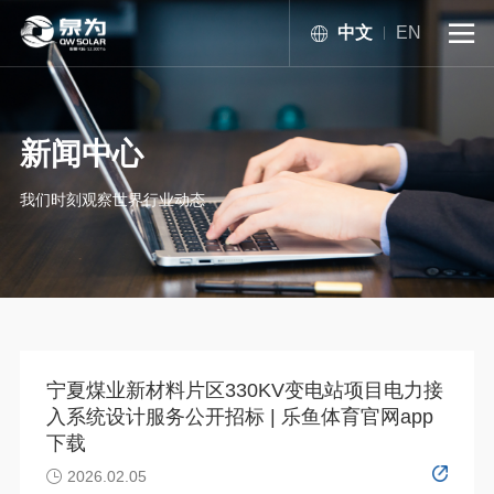
中文
EN

新闻中心
我们时刻观察世界行业动态
宁夏煤业新材料片区330KV变电站项目电力接
入系统设计服务公开招标 | 乐鱼体育官网app
下载
2026.02.05
