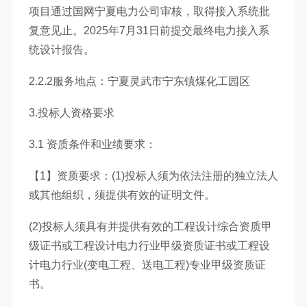
项目通过国网宁夏电力公司审核，取得接入系统批
复意见止。2025年7月31日前提交最终电力接入系
统设计报告。
2.2.2服务地点：宁夏灵武市宁东镇煤化工园区
3.投标人资格要求
3.1 资质条件和业绩要求：
【1】资质要求：(1)投标人须为依法注册的独立法人
或其他组织，须提供有效的证明文件。
(2)投标人须具有并提供有效的工程设计综合资质甲
级证书或工程设计电力行业甲级资质证书或工程设
计电力行业(变电工程、送电工程)专业甲级资质证
书。