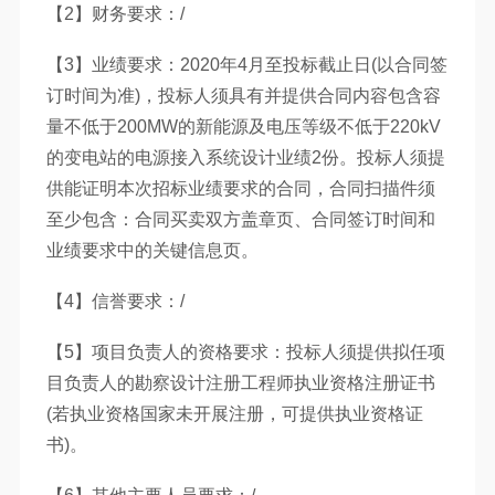
【2】财务要求：/
【3】业绩要求：2020年4月至投标截止日(以合同签
订时间为准)，投标人须具有并提供合同内容包含容
量不低于200MW的新能源及电压等级不低于220kV
的变电站的电源接入系统设计业绩2份。投标人须提
供能证明本次招标业绩要求的合同，合同扫描件须
至少包含：合同买卖双方盖章页、合同签订时间和
业绩要求中的关键信息页。
【4】信誉要求：/
【5】项目负责人的资格要求：投标人须提供拟任项
目负责人的勘察设计注册工程师执业资格注册证书
(若执业资格国家未开展注册，可提供执业资格证
书)。