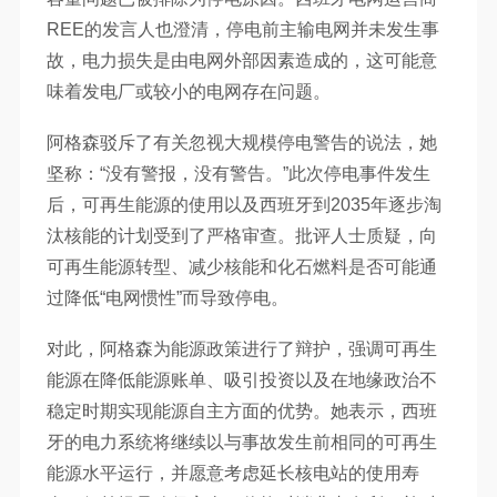
REE的发言人也澄清，停电前主输电网并未发生事
故，电力损失是由电网外部因素造成的，这可能意
味着发电厂或较小的电网存在问题。
阿格森驳斥了有关忽视大规模停电警告的说法，她
坚称：“没有警报，没有警告。”此次停电事件发生
后，可再生能源的使用以及西班牙到2035年逐步淘
汰核能的计划受到了严格审查。批评人士质疑，向
可再生能源转型、减少核能和化石燃料是否可能通
过降低“电网惯性”而导致停电。
对此，阿格森为能源政策进行了辩护，强调可再生
能源在降低能源账单、吸引投资以及在地缘政治不
稳定时期实现能源自主方面的优势。她表示，西班
牙的电力系统将继续以与事故发生前相同的可再生
能源水平运行，并愿意考虑延长核电站的使用寿