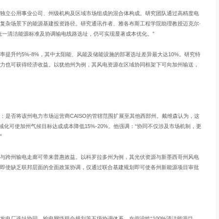
独立公用事业公司、州级机构及区域市场组成的混合体构成。研究团队通过高精度电
复杂场景下的能源基建投资路径。研究通讯作者、雅各布斯工程学院助理教授迈克尔·
统一清洁能源标准及协调输电线路选址，仍可实现显著成本优化。”
提升约5%-8%，其中太阳能、风能及储能设施的部署选址差异最大达10%。研究特
力也可获得经济收益。以犹他州为例，其风电资源在区域协同框架下可向加州输送，
：是否将该州电力市场运营商CAISO的管辖范围扩展至其他西部州。戴维森认为，这
域化可使加州气候目标达成成本降低15%-20%。他强调：“协同不仅涉及市场机制，更
”
与跨州输电走廊可带来普惠效益。以科罗拉多州为例，其光伏资源与新墨西哥州风电
即使缺乏联邦层面的全面政策协调，仅通过联合基建规划即可使各州新能源项目审批
发电厂选址协同、输电网络联合规划等五级协调体系。在假设性“100%清洁能源目