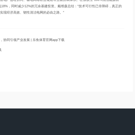
18%，同时减少12%的冗余基建投资。戴维森总结：“技术可行性已非障碍，真正的
实现经济高效、韧性清洁电网的必由之路。”
协同引领产业发展 | 乐鱼体育官网app下载
载