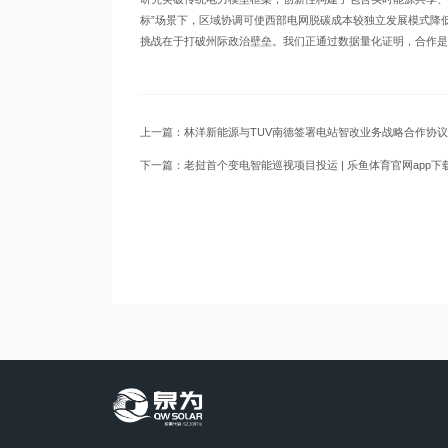
标”场景下，区域协调可使西部电网脱碳成本较独立发展模式降低
挑战在于打破州际政治壁垒。我们正通过数据量化证明，合作是
上一篇：林洋新能源与TUV南德签署电站智改业务战略合作协议，
下一篇：老挝首个变电智能巡视项目投运 | 乐鱼体育官网app下