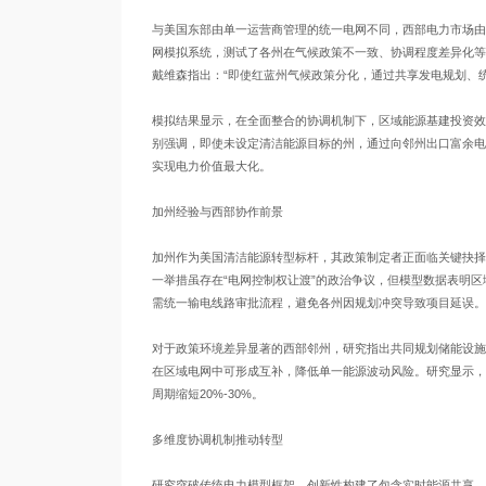
与美国东部由单一运营商管理的统一电网不同，西部电力市场由
网模拟系统，测试了各州在气候政策不一致、协调程度差异化等
戴维森指出：“即使红蓝州气候政策分化，通过共享发电规划、
模拟结果显示，在全面整合的协调机制下，区域能源基建投资效率
别强调，即使未设定清洁能源目标的州，通过向邻州出口富余电
实现电力价值最大化。
加州经验与西部协作前景
加州作为美国清洁能源转型标杆，其政策制定者正面临关键抉择
一举措虽存在“电网控制权让渡”的政治争议，但模型数据表明区
需统一输电线路审批流程，避免各州因规划冲突导致项目延误。
对于政策环境差异显著的西部邻州，研究指出共同规划储能设施
在区域电网中可形成互补，降低单一能源波动风险。研究显示，
周期缩短20%-30%。
多维度协调机制推动转型
研究突破传统电力模型框架，创新性构建了包含实时能源共享、