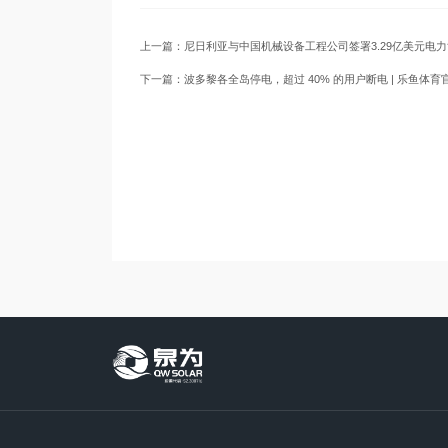
上一篇：尼日利亚与中国机械设备工程公司签署3.29亿美元电力协
下一篇：波多黎各全岛停电，超过 40% 的用户断电 | 乐鱼体育官