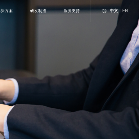
中文
解决方案
研发制造
服务支持
EN