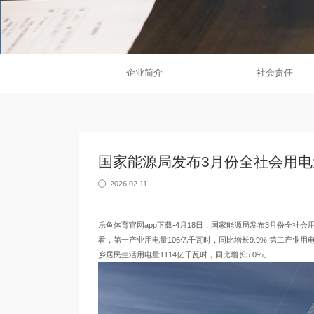
企业简介
社会责任
国家能源局发布3月份全社会用电量
2026.02.11

乐鱼体育官网app下载-4月18日，国家能源局发布3月份全社会
看，第一产业用电量106亿千瓦时，同比增长9.9%;第二产业用电量
乡居民生活用电量1114亿千瓦时，同比增长5.0%。