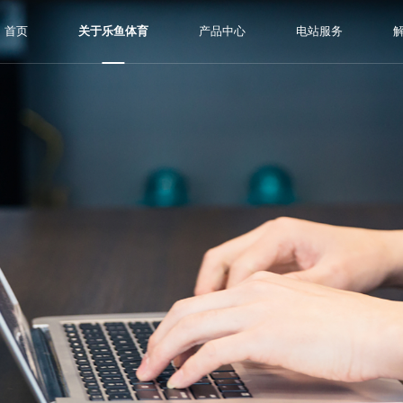
首页
关于乐鱼体育
产品中心
电站服务