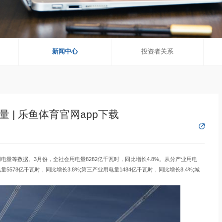
新闻中心
投资者关系
 | 乐鱼体育官网app下载
用电量等数据。3月份，全社会用电量8282亿千瓦时，同比增长4.8%。从分产业用电
5578亿千瓦时，同比增长3.8%;第三产业用电量1484亿千瓦时，同比增长8.4%;城