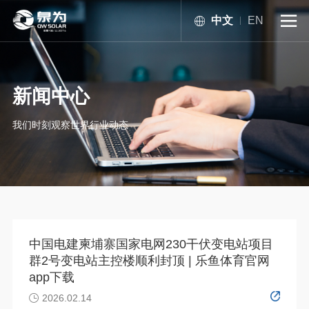
中文
EN

新闻中心
我们时刻观察世界行业动态
中国电建柬埔寨国家电网230干伏变电站项目
群2号变电站主控楼顺利封顶 | 乐鱼体育官网
app下载
2026.02.14
