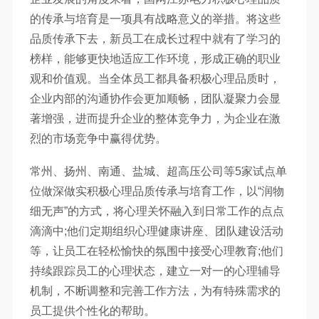
的传承与培育是一项具有战略意义的举措。将这些
品质传承下去，新员工在成长过程中就有了学习的
榜样，能够更快地适应工作环境，形成正确的职业
观和价值观。当全体员工都具备积极心理品质时，
企业内部的沟通协作会更加顺畅，团队凝聚力会显
著增强，进而提升企业的整体竞争力，为企业在激
烈的市场竞争中赢得优势。
常州、扬州、南通、盐城、超高压公司等5家试点单
位做深做实积极心理品质传承与培育工作，以“润物
细无声”的方式，将心理关怀融入到日常工作的点点
滴滴中;他们定期组织心理健康讲座、团队建设活动
等，让员工在轻松愉快的氛围中接受心理教育;他们
持续跟踪员工的心理状态，建立一对一的心理辅导
机制，不断调整和完善工作方法，为有特殊需求的
员工提供个性化的帮助。