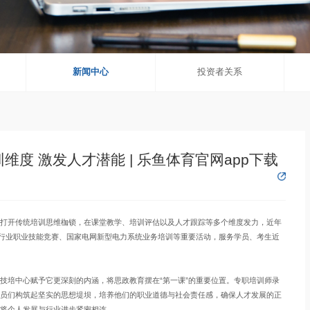
新闻中心
投资者关系
度 激发人才潜能 | 乐鱼体育官网app下载
中心打开传统培训思维枷锁，在课堂教学、培训评估以及人才跟踪等多个维度发力，近年
力行业职业技能竞赛、国家电网新型电力系统业务培训等重要活动，服务学员、考生近
技培中心赋予它更深刻的内涵，将思政教育摆在“第一课”的重要位置。专职培训师录
员们构筑起坚实的思想堤坝，培养他们的职业道德与社会责任感，确保人才发展的正
将个人发展与行业进步紧密相连。