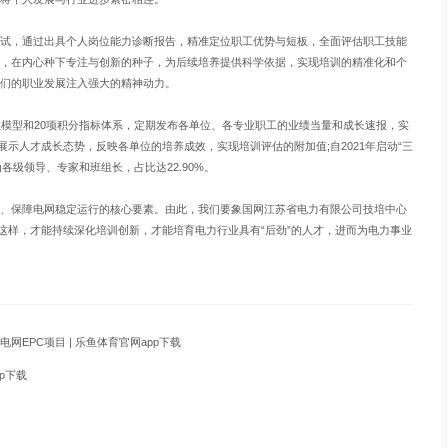
试，通过出具个人岗位能力诊断报告，精准定位职工优势与短板，全面评估职工技能
，在内心种下专注与创新的种子，为后续培养提供科学依据，实现培训的精准化和个
们的职业发展注入强大的精神动力。
四维模型和20项积分指标体系，定期发布各单位、各专业职工的业绩当量和成长速报，实
态展示人才成长态势，反映各单位的培养成效，实现培训评估的附加值;自2021年启动“三
为各级领导、专家和班组长，占比达22.90%。
、保障电网稳定运行的核心要素。由此，我们要象国网江苏省电力有限公司技培中心
这样，才能持续深化培训创新，才能培育电力行业具有“后劲”的人才，进而为电力事业
EPC项目 | 乐鱼体育官网app下载
p下载