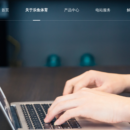
首页
关于乐鱼体育
产品中心
电站服务