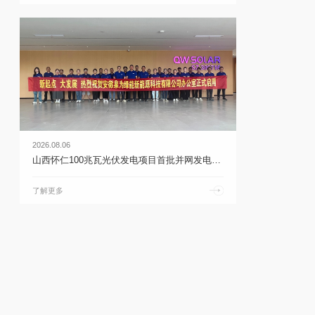
2026.08.06
山西怀仁100兆瓦光伏发电项目首批并网发电 | 乐鱼体育官网app下载
了解更多