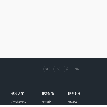
解决方案
研发制造
服务支持
户用光伏电站
研发创新
专业服务