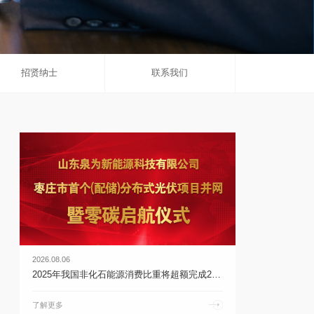
招贤纳士
联系我们
2026.08.06
2025年我国非化石能源消费比重将超额完成20%的目标任务 | 乐鱼体育官网app下载
了解更多