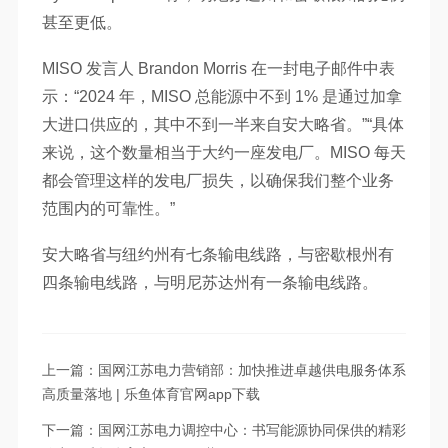
甚至更低。
MISO 发言人 Brandon Morris 在一封电子邮件中表
示：“2024 年，MISO 总能源中不到 1% 是通过加拿
大进口供应的，其中不到一半来自安大略省。”“具体
来说，这个数量相当于大约一座发电厂。MISO 每天
都会管理这样的发电厂损失，以确保我们整个业务
范围内的可靠性。”
安大略省与纽约州有七条输电线路，与密歇根州有
四条输电线路，与明尼苏达州有一条输电线路。
上一篇：国网江苏电力营销部：加快推进卓越供电服务体系
高质量落地 | 乐鱼体育官网app下载
下一篇：国网江苏电力调控中心：书写能源协同保供的精彩