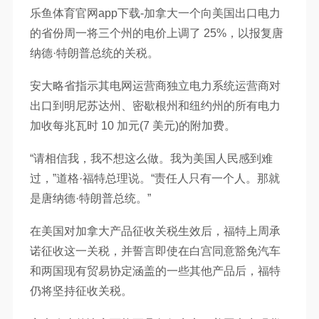
乐鱼体育官网app下载-加拿大一个向美国出口电力
的省份周一将三个州的电价上调了 25%，以报复唐
纳德·特朗普总统的关税。
安大略省指示其电网运营商独立电力系统运营商对
出口到明尼苏达州、密歇根州和纽约州的所有电力
加收每兆瓦时 10 加元(7 美元)的附加费。
“请相信我，我不想这么做。我为美国人民感到难
过，”道格·福特总理说。“责任人只有一个人。那就
是唐纳德·特朗普总统。”
在美国对加拿大产品征收关税生效后，福特上周承
诺征收这一关税，并誓言即使在白宫同意豁免汽车
和两国现有贸易协定涵盖的一些其他产品后，福特
仍将坚持征收关税。