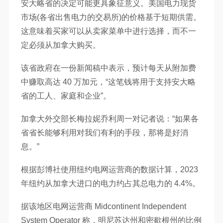
安大略省的决定可能更具象征意义。美国电力现货
市场(各省出售电力的交易所)的价格基于短期供需。
这意味着买家可以从卖家菜单中进行选择，而不一
定必须从加拿大购买。
该省政府在一份新闻稿中表示，预计每天从附加费
中赚取高达 40 万加元，“这笔钱将用于支持安大略
省的工人、家庭和企业”。
加拿大外交部长梅拉妮乔利周一对记者说：“如果各
省省长能够利用对我们有利的手段，那将是好消
息。”
根据彭博社使用纽约电网运营商的数据计算，2023
年纽约从加拿大进口的电力约占其总电力的 4.4%。
据该地区电网运营商 Midcontinent Independent
System Operator 称，明尼苏达州和密歇根州的比例