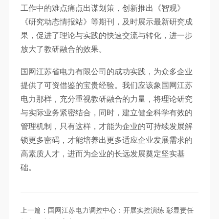
工作中的难点痛点出谋划策，创新推出《智观》
《研究动态情报站》等期刊，及时展示最新研究成
果，促进了理论与实践的快速交流与转化，进一步
放大了教研融合的效果。
国网江苏省电力有限公司的成功实践，为众多企业
提供了可资借鉴的宝贵经验。我们应该象国网江苏
电力那样，充分重视教研融合的力量，将理论研究
与实际业务紧密结合，同时，建立健全科学有效的
管理机制，只有这样，才能为企业的可持续发展解
锁更多密码，才能培养出更多适应企业发展需求的
高素质人才，进而为企业的长远发展奠定坚实基
础。
上一篇：国网江苏电力调控中心：开展实控演练 彰显责任