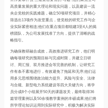
高质量发展的重大理论和现实问题，以及建设一流
央企党校的实践难题，确立50项研究项目，并精心
筛选出13项作为攻坚重点，使党校的研究工作与企
业实际紧密相连;他们在重点项目都组建3至4人的揭
榜团队，为公司发展找准了方向，提供了清晰的战
略指引。
为确保教研融合成效，高效推进研究工作，他们明
确每项研究的预期目标与完成时限，并建立日研
讨、周汇报、双月推进会等完善的机制，让研究工
作有条不紊地进行，有效避免了拖延和无序;他们运
用多元思维围绕政治能力提升、风险与安全、法律
与合规、新型电力系统建设等四大关键方向，将学
员分成8个小组展开50天的课题攻关，最终取得36
篇管理案例以及50余项教学案例的丰硕成果;他们将
所学理论知识运用到实际研究中，积极为解决实际