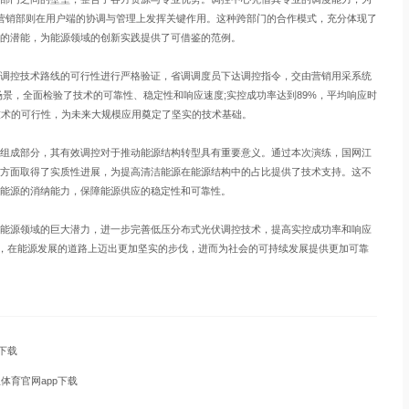
;营销部则在用户端的协调与管理上发挥关键作用。这种跨部门的合作模式，充分体现了
的潜能，为能源领域的创新实践提供了可借鉴的范例。
调控技术路线的可行性进行严格验证，省调调度员下达调控指令，交由营销用采系统
景，全面检验了技术的可靠性、稳定性和响应速度;实控成功率达到89%，平均响应时
技术的可行性，为未来大规模应用奠定了坚实的技术基础。
组成部分，其有效调控对于推动能源结构转型具有重要意义。通过本次演练，国网江
方面取得了实质性进展，为提高清洁能源在能源结构中的占比提供了技术支持。这不
能源的消纳能力，保障能源供应的稳定性和可靠性。
能源领域的巨大潜力，进一步完善低压分布式光伏调控技术，提高实控成功率和响应
量，在能源发展的道路上迈出更加坚实的步伐，进而为社会的可持续发展提供更加可靠
下载
体育官网app下载