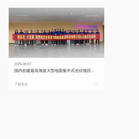
2026.08.07
国内在建最高海拔大型地面集中式光伏项目首次并网 | 乐鱼体育官网app下载
了解更多