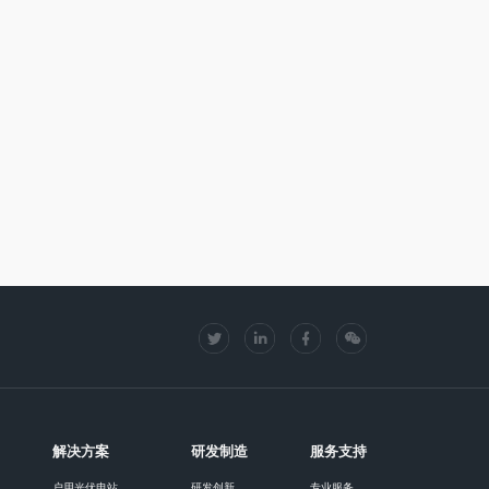
解决方案
研发制造
服务支持
户用光伏电站
研发创新
专业服务