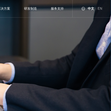
中文
解决方案
研发制造
服务支持
EN