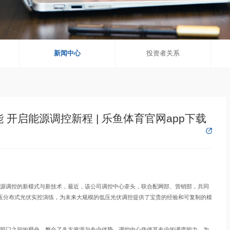
新闻中心
投资者关系
开启能源调控新程 | 乐鱼体育官网app下载
源调控的新模式与新技术，最近，该公司调控中心牵头，联合配网部、营销部，共同
展低压分布式光伏实控演练，为未来大规模的低压光伏调控提供了宝贵的经验和可复制的模
部门之间的壁垒，整合了各方资源与专业优势。调控中心凭借其专业的调度能力，为