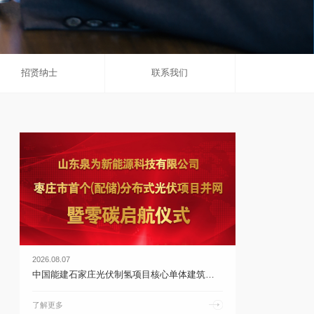
招贤纳士
联系我们
2026.08.07
中国能建石家庄光伏制氢项目核心单体建筑完成封顶 | 乐鱼体育官网app下载
了解更多