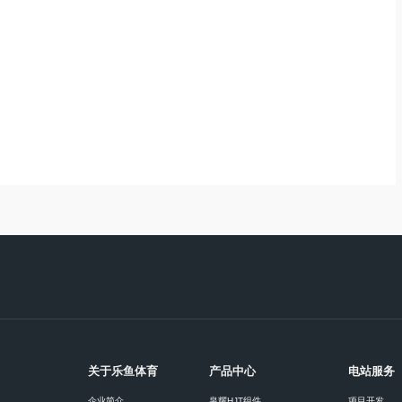
关于乐鱼体育
产品中心
电站服务
企业简介
泉耀HJT组件
项目开发