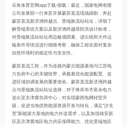
乐鱼体育官网app下载-报载：最近，国家电网有限
公司发展部一行来苏开展蒙苏直流现场踏勘，奔赴
蒙苏直流新济洲跨越点、受端换流站站址，详细了
解受端系统方案以及新济洲跨越塔防洪设计标准，
对受端换流站站址周边敏感因素、进出线和大件运
输条件等情况进行细致考察，确保工程在面对复杂
自然环境时的稳定性与安全性。
蒙苏直流工程，作为连接内蒙古能源基地与江苏电
力负荷中心的关键纽带，承载着优化能源配置、促
进区域协调发展的重要使命。蒙苏直流新济洲跨越
点与受端换流站站址选择，对于将库布齐富余电力
送出至京津冀负荷中心，对实现蒙西电网转型升
级，促进当地优势能源资源开发与转化，满足“沙戈
荒”新能源大基地的电力外送需求，以及加强雄安新
区及京津冀地区电力供应保障能力、优化受端地区