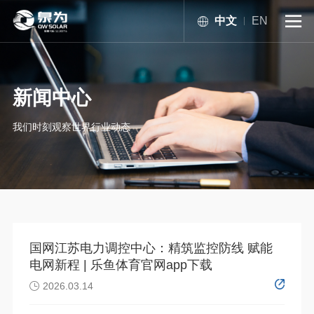
中文
EN

新闻中心
我们时刻观察世界行业动态
国网江苏电力调控中心：精筑监控防线 赋能
电网新程 | 乐鱼体育官网app下载
2026.03.14
