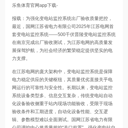
乐鱼体育官网app下载-
报载：为强化变电站监控系统出厂验收质量把控，
最近，国网江苏省电力有限公司2025年江苏电网首
套变电站监控系统——500千伏晋陵变电站监控系统
在南京完成出厂验收测试，为江苏电网的高质量发
展保驾护航，为社会经济的繁荣稳定提供坚实的电
力支撑。
在江苏电网的庞大架构中，变电站监控系统是保障
电力稳定供应的关键枢纽，其质量优劣直接关乎电
网运行的可靠性与安全性。长期以来，变电站监控
系统设备类型多、信息交互复杂，传统变电站自动
化设备验收侧重于站内现场功能验收，受限于现场
验收条件和工期进度，自动化设备性能、交互逻
辑、参数模型难以全面测试。国网江苏省电力有限
公司调控中心将质量把控“关口前置”，强化变电站自