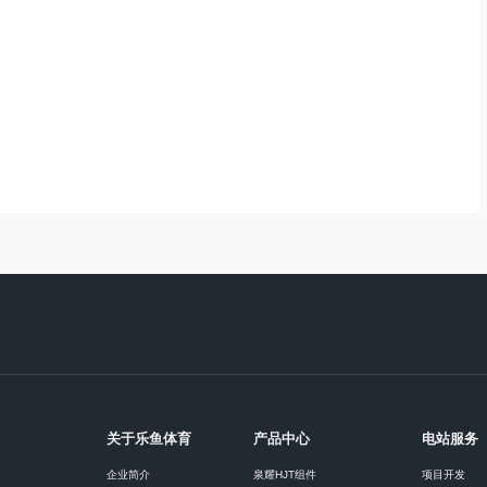
关于乐鱼体育
产品中心
电站服务
企业简介
泉耀HJT组件
项目开发