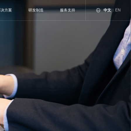
中文
解决方案
研发制造
服务支持
EN