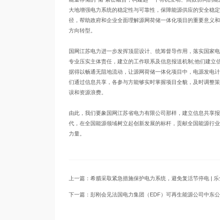
大地增强电力系统的稳定性与可靠性，保障能源供应的安全稳定
径，帮助政府和企业全面理解源网荷储一体化项目的重要意义和
方向转型。
国网江苏电力进一步发挥顶层设计、统筹督导作用，落实国家电网
专业压实主体责任，建立的工作联系及信息报送机制;他们建立
据得以畅通无阻地流动，让源网荷储一体化项目中，电源发电计
们通过信息共享，各参与方能够实时掌握项目全貌，及时调整策
误和资源浪费。
由此，我们要象国网江苏省电力有限公司那样，建立信息共享报
代，在全国能源领域树立起创新发展的标杆，贡献全国能源行业
力量。
上一篇：希腊采取紧急措施保护电力系统，避免复活节停电 | 乐
下一篇：彭刚会见法国电力集团（EDF）可再生能源公司中东公司