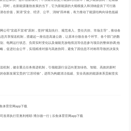
。同时，在新能源蓬勃发展的当下，它为新能源的大规模接入和消纳提供了可行路
潜在价值，算清“安全、经济、公平、消纳”四本账，有力推动了能源结构向绿色低碳
公司“宜疏不宜堵”原则，坚持“规划先行、规范准入、责任共担、市场主导”，推动各
信息共享报送机制，搭建起一座信息高速公路，让原本分散在各个环节、各个部门的数
划、电网运行状态、负荷实时变化以及储能充放电情况等信息参与项目的整体协调;他
略，促进社会公平，实现精准对接与高效协同，避免了因信息不对称而导致的决策失
送机制，健全重点任务推进机制，引领能源行业迈向更加绿色、智能、高效的新时
的创新发展宝贵的“江苏经验”，进而为构建清洁低碳、安全高效的能源体系贡献坚实
鱼体育官网app下载
首席执行官奥利维耶·博尔德一行 | 乐鱼体育官网app下载