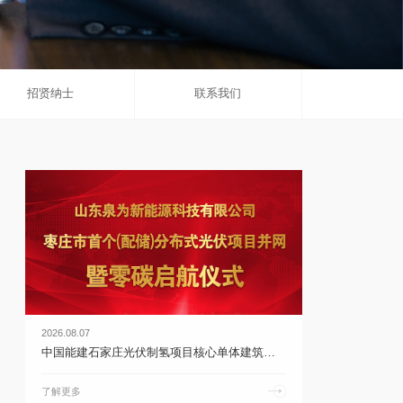
招贤纳士
联系我们
2026.08.07
中国能建石家庄光伏制氢项目核心单体建筑完成封顶 | 乐鱼体育官网app下载
了解更多