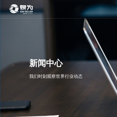
新闻中心
我们时刻观察世界行业动态