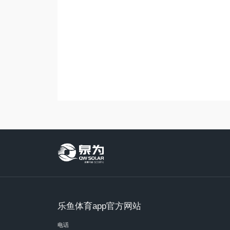
乐鱼体育app官方网站
电话