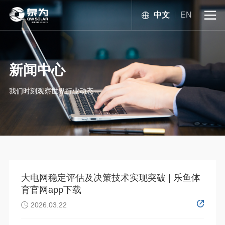
中文
EN

新闻中心
我们时刻观察世界行业动态
大电网稳定评估及决策技术实现突破 | 乐鱼体
育官网app下载
2026.03.22
