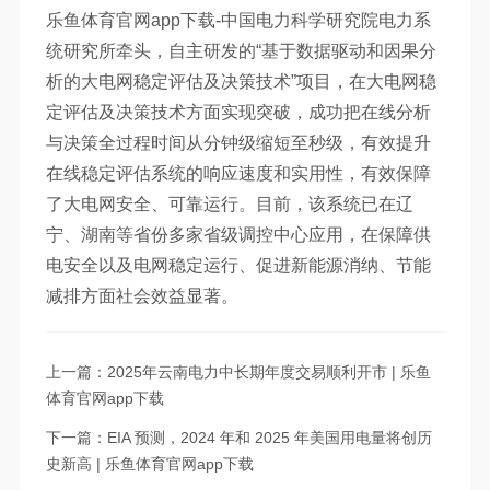
乐鱼体育官网app下载-中国电力科学研究院电力系
统研究所牵头，自主研发的“基于数据驱动和因果分
析的大电网稳定评估及决策技术”项目，在大电网稳
定评估及决策技术方面实现突破，成功把在线分析
与决策全过程时间从分钟级缩短至秒级，有效提升
在线稳定评估系统的响应速度和实用性，有效保障
了大电网安全、可靠运行。目前，该系统已在辽
宁、湖南等省份多家省级调控中心应用，在保障供
电安全以及电网稳定运行、促进新能源消纳、节能
减排方面社会效益显著。
上一篇：2025年云南电力中长期年度交易顺利开市 | 乐鱼
体育官网app下载
下一篇：EIA 预测，2024 年和 2025 年美国用电量将创历
史新高 | 乐鱼体育官网app下载