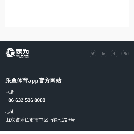
乐鱼体育app官方网站
电话
+86 632 506 8088
地址
山东省乐鱼市市中区南疆七路6号