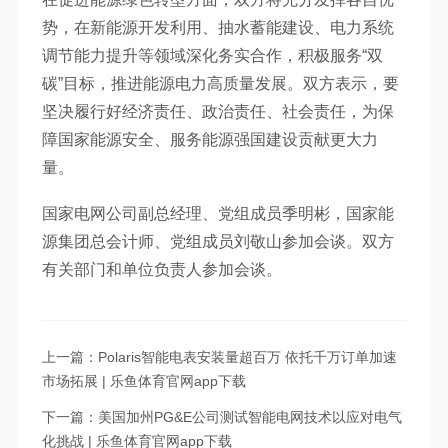
势，在新能源开发利用、抽水蓄能建设、电力系统
调节能力提升等领域深化务实合作，积极服务“双
碳”目标，推进能源电力高质量发展。双方表示，要
坚决履行好经济责任、政治责任、社会责任，为保
障国家能源安全、服务能源强国建设贡献更大力
量。
国家电网公司副总经理、党组成员季明彬，国家能
源集团总会计师、党组成员刘敬山参加会谈。双方
有关部门和单位负责人参加会谈。
上一篇：Polaris智能电表安装量超百万 依托千万订单加速
市场拓展 | 乐鱼体育官网app下载
下一篇：美国加州PG&E公司测试智能电网技术以应对电气
化挑战 | 乐鱼体育官网app下载