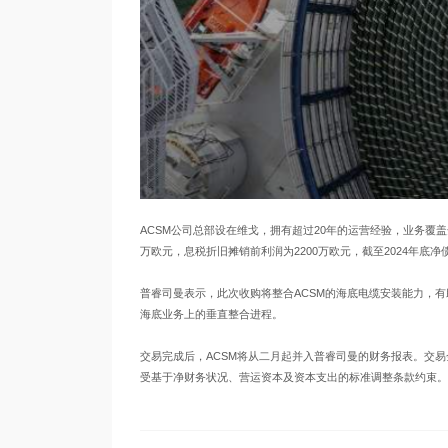
ACSM公司总部设在维戈，拥有超过20年的运营经验，业务覆盖全
万欧元，息税折旧摊销前利润为2200万欧元，截至2024年底净债
普睿司曼表示，此次收购将整合ACSM的海底电缆安装能力，
海底业务上的垂直整合进程。
交易完成后，ACSM将从二月起并入普睿司曼的财务报表。交易金
受基于净财务状况、营运资本及资本支出的标准调整条款约束。