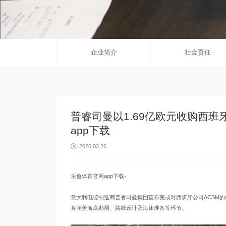
企业简介
社会责任
普睿司曼以1.69亿欧元收购西班牙
app下载
2026.03.26

乐鱼体育官网app下载-
意大利电缆制造商普睿司曼集团宣布完成对西班牙公司ACSM的
务涵盖海底勘测、路线设计及海床准备等环节。