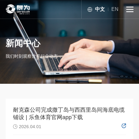
中文
EN

新闻中心
我们时刻观察世界行业动态
耐克森公司完成撒丁岛与西西里岛间海底电缆
铺设 | 乐鱼体育官网app下载
2026.04.01
