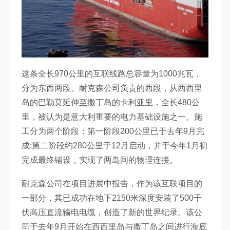
这条全长970公里的互联线路总容量为1000兆瓦，
分为东西两段。耐克森公司负责的西段，从西西里
岛的巴勒莫延伸至撒丁岛的卡利亚里，全长480公
里，被认为是意大利重要的电力基础设施之一。施
工分为两个阶段：第一阶段200公里已于去年9月完
成;第二阶段约280公里于12月启动，并于今年1月初
完成最终铺设，实现了两岛间的物理连接。
耐克森公司在项目进展中报告，作为该互联项目的
一部分，其已成功在地下2150米深度安装了500千
伏高压直流输电电缆，创造了新的世界纪录。该公
司于去年9月开始在西西里岛与撒丁岛之间进行海底