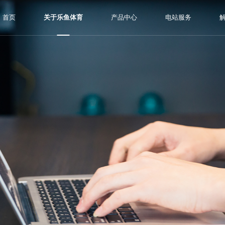
首页
关于乐鱼体育
产品中心
电站服务