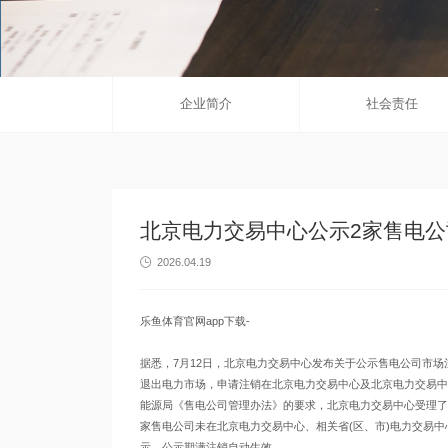
企业简介
社会责任
北京电力交易中心公示2家售电公司
2026.04.19

乐鱼体育官网app下载-
据悉，7月12日，北京电力交易中心发布关于公示售电公司市场
退出电力市场，申请注销在北京电力交易中心及北京电力交易中
能源局《售电公司管理办法》的要求，北京电力交易中心受理了
家售电公司未在北京电力交易中心、相关省(区、市)电力交易
示，公示期满注销自动生效。