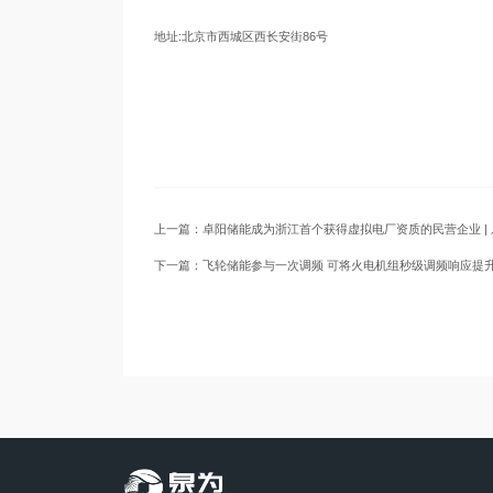
地址:北京市西城区西长安街86号
上一篇：卓阳储能成为浙江首个获得虚拟电厂资质的民营企业 | 
下一篇：飞轮储能参与一次调频 可将火电机组秒级调频响应提升为