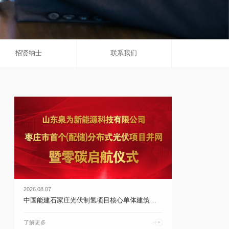
招贤纳士
联系我们
2026.08.07
中国能建石家庄光伏制氢项目核心单体建筑完成封顶 | 乐鱼体育官网app下载
了解更多