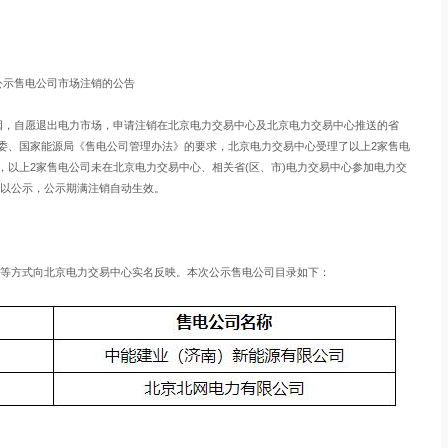
公示售电公司市场注销的公告
原因，自愿退出电力市场，申请注销在北京电力交易中心及北京电力交易中心推送的省
革委、国家能源局《售电公司管理办法》的要求，北京电力交易中心受理了以上2家售电
，以上2家售电公司未在北京电力交易中心、相关省(区、市)电力交易中心参加电力交
以公示，公示期满注销自动生效。
等方式向北京电力交易中心实名反映。本次公示售电公司目录如下：