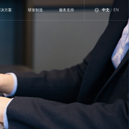
中文
解决方案
研发制造
服务支持
EN