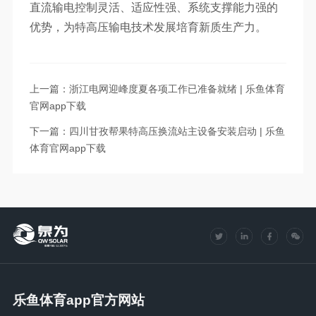
直流输电控制灵活、适应性强、系统支撑能力强的
优势，为特高压输电技术发展培育新质生产力。
上一篇：浙江电网迎峰度夏各项工作已准备就绪 | 乐鱼体育
官网app下载
下一篇：四川甘孜帮果特高压换流站主设备安装启动 | 乐鱼
体育官网app下载
乐鱼体育app官方网站