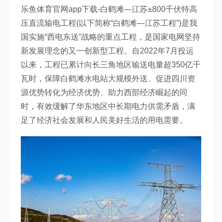
乐鱼体育官网app下载-白鹤滩—江苏±800千伏特高
压直流输电工程(以下简称“白鹤滩—江苏工程”)是我
国实施“西电东送”战略的重点工程，是国家电网坚持
新发展理念的又一创新型工程。自2022年7月投运
以来，工程已累计向长三角地区输送电量超350亿千
瓦时，保障白鹤滩水电站大规模外送、促进四川资
源优势转化为经济优势、助力西部经济崛起的同
时，有效缓解了华东地区中长期电力供需矛盾，满
足了经济社会发展和人民美好生活的用电需要。