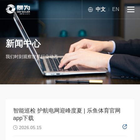
中文
EN

新闻中心
我们时刻观察世界行业动态
智能巡检 护航电网迎峰度夏 | 乐鱼体育官网
app下载
2026.05.15
