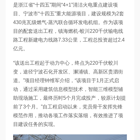
是浙江省“十四五”期间“4+1”清洁火电重点建设项
目、宁波市“十四五”重大能源项目，建设规模为2套
430兆瓦级燃气-蒸汽联合循环发电机组。作为该项
目的配套送出工程，镇海燃机-蛟川220千伏输电线
路工程新建电力线路7.33公里，工程总投资超过2.4
亿元。
“该送出工程起于动力中心，终点为220千伏蛟川
变，途径宁波石化开发区、澥浦镇、高新区贵泗街
道。”项目经理钟维军介绍，“该项目于1月正式启
动，通过采用建筑信息模型技术，智能三维模型辅
助现场施工，最终历时5个月完成投产，较原计划提
前了3个月。”自工程启动以来，党员骨干发挥先锋
模范作用，推动各项工作落实落细，有效推进了项
目建设任务的实现。