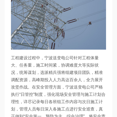
工程建设过程中，宁波送变电公司针对工程体量
大、任务重，施工时间紧，协调难度大等实际状
况，统筹谋划，选派精兵强将组建项目团队，精准
调配资源，高峰期投入人力高达百余人，全力展开
攻坚作战。在安全管理方面，宁波送变电公司严格
执行“日管控”制度，强化现场安全管理与施工计划合
理性，详尽记录每日各班组工作内容与次日施工计
划，管理人员每日深入各施工点进行安全巡查，真
正做到“安全第一、预防为主、综合治理”，将安全责