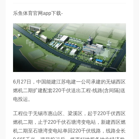
乐鱼体育官网app下载-
6月27日，中国能建江苏电建一公司承建的无锡西区
燃机二期扩建配套220千伏送出工程-线路(含间隔)送
电投运。
工程位于无锡市惠山区、梁溪区，起于220千伏西区
燃机二期，止于220千伏石塘湾变电站，新建西区燃
机二期至石塘湾变电站单回220千伏线路，线路全长