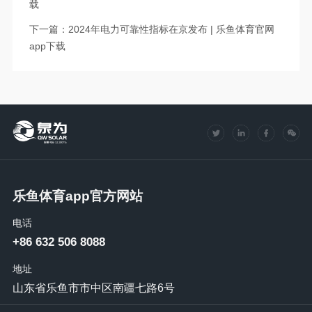
载
下一篇：2024年电力可靠性指标在京发布 | 乐鱼体育官网
app下载
乐鱼体育app官方网站
电话
+86 632 506 8088
地址
山东省乐鱼市市中区南疆七路6号