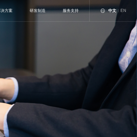
中文
解决方案
研发制造
服务支持
EN