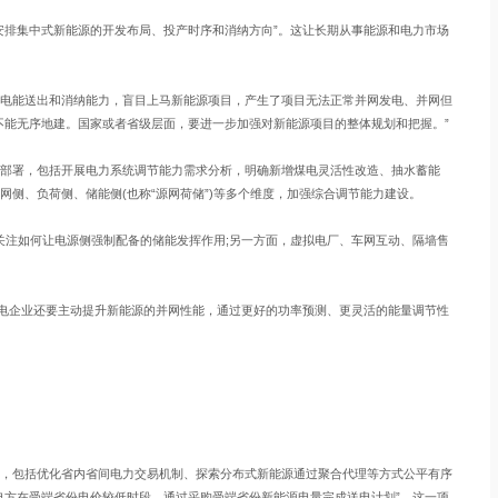
安排集中式新能源的开发布局、投产时序和消纳方向”。这让长期从事能源和电力市场
电能送出和消纳能力，盲目上马新能源项目，产生了项目无法正常并网发电、并网但
不能无序地建。国家或者省级层面，要进一步加强对新能源项目的整体规划和把握。”
部署，包括开展电力系统调节能力需求分析，明确新增煤电灵活性改造、抽水蓄能
侧、负荷侧、储能侧(也称“源网荷储”)等多个维度，加强综合调节能力建设。
面要关注如何让电源侧强制配备的储能发挥作用;另一方面，虚拟电厂、车网互动、隔墙售
发电企业还要主动提升新能源的并网性能，通过更好的功率预测、更灵活的能量调节性
，包括优化省内省间电力交易机制、探索分布式新能源通过聚合代理等方式公平有序
电方在受端省份电价较低时段，通过采购受端省份新能源电量完成送电计划”，这一项