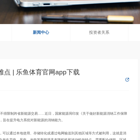
新闻中心
投资者关系
点 | 乐鱼体育官网app下载
不得限制跨省新能源交易……近日，国家能源局印发《关于做好新能源消纳工作保障
措，旨在提升电力系统对新能源的消纳能力。
后，可以通过本地使用、存储转化或通过电网输送到其他区域等方式被利用，这就是消
就会发生弃电。风电、光电等新能源具有随机性和波动性的特点，需要配合储能、区域