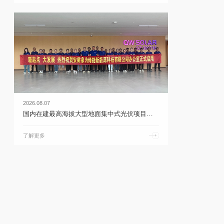
2026.08.07
国内在建最高海拔大型地面集中式光伏项目首次并网 | 乐鱼体育官网app下载
了解更多