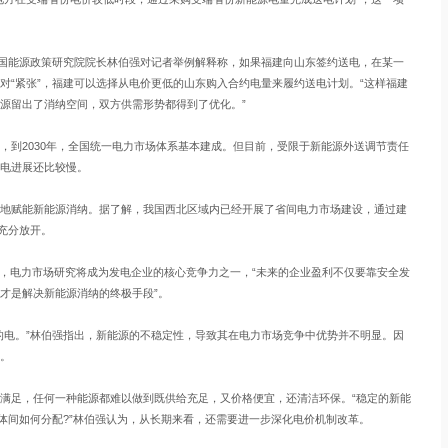
中国能源政策研究院院长林伯强对记者举例解释称，如果福建向山东签约送电，在某一
对“紧张”，福建可以选择从电价更低的山东购入合约电量来履约送电计划。“这样福建
源留出了消纳空间，双方供需形势都得到了优化。”
，到2030年，全国统一电力市场体系基本建成。但目前，受限于新能源外送调节责任
电进展还比较慢。
地赋能新能源消纳。据了解，我国西北区域内已经开展了省间电力市场建设，通过建
充分放开。
届时，电力市场研究将成为发电企业的核心竞争力之一，“未来的企业盈利不仅要靠安全发
才是解决新能源消纳的终极手段”。
的电。”林伯强指出，新能源的不稳定性，导致其在电力市场竞争中优势并不明显。因
。
满足，任何一种能源都难以做到既供给充足，又价格便宜，还清洁环保。“稳定的新能
体间如何分配?”林伯强认为，从长期来看，还需要进一步深化电价机制改革。