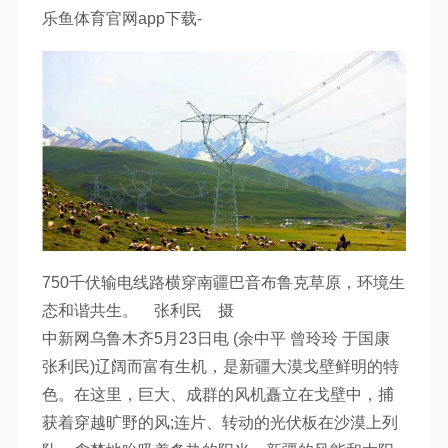
乐鱼体育官网app下载-
750千伏输电线路横穿南疆巴音布鲁克草原，环境生
态和谐共生。 张利民 摄
中新网乌鲁木齐5月23日电 (余中平 曾玲玲 于国康
张利民)辽阔而富有生机，是新疆大漠戈壁鲜明的特
色。在这里，巨大、成群的风机矗立在戈壁中，捕
获着穿越旷野的风;连片、转动的光伏板在沙漠上列