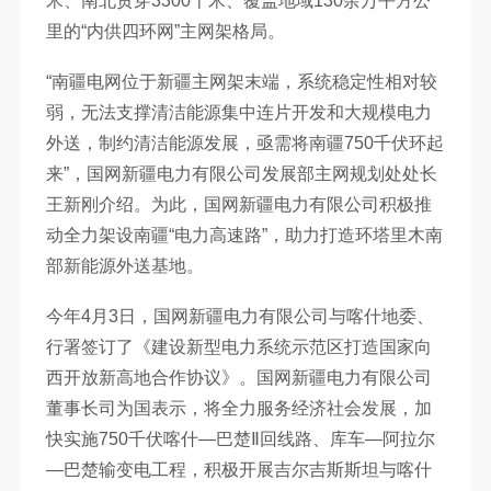
米、南北贯穿3300千米、覆盖地域130余万平方公
里的“内供四环网”主网架格局。
“南疆电网位于新疆主网架末端，系统稳定性相对较
弱，无法支撑清洁能源集中连片开发和大规模电力
外送，制约清洁能源发展，亟需将南疆750千伏环起
来”，国网新疆电力有限公司发展部主网规划处处长
王新刚介绍。为此，国网新疆电力有限公司积极推
动全力架设南疆“电力高速路”，助力打造环塔里木南
部新能源外送基地。
今年4月3日，国网新疆电力有限公司与喀什地委、
行署签订了《建设新型电力系统示范区打造国家向
西开放新高地合作协议》。国网新疆电力有限公司
董事长司为国表示，将全力服务经济社会发展，加
快实施750千伏喀什—巴楚Ⅱ回线路、库车—阿拉尔
—巴楚输变电工程，积极开展吉尔吉斯斯坦与喀什