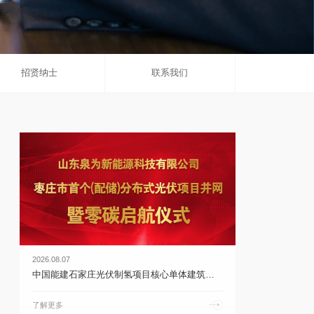
招贤纳士
联系我们
2026.08.07
中国能建石家庄光伏制氢项目核心单体建筑完成封顶 | 乐鱼体育官网app下载
了解更多