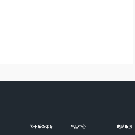
关于乐鱼体育
产品中心
电站服务