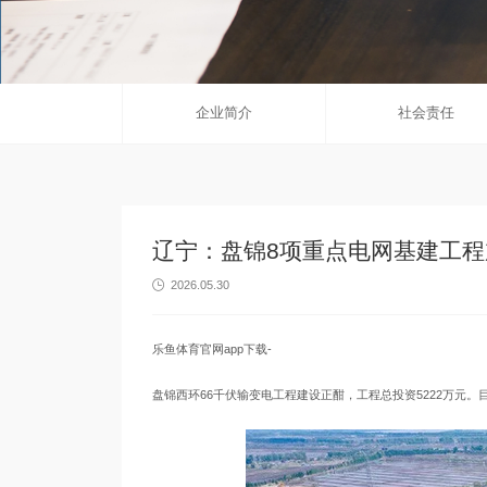
企业简介
社会责任
辽宁：盘锦8项重点电网基建工程加
2026.05.30

乐鱼体育官网app下载-
盘锦西环66千伏输变电工程建设正酣，工程总投资5222万元。