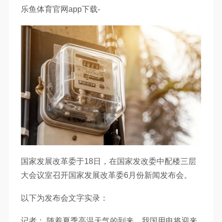
乐鱼体育官网app下载-
国家发展改革委于18日，在国家发改委中配楼三层
大会议室召开国家发展改革委6月份新闻发布会。
以下为发布会文字实录：
记者： 随着夏季高温天气的到来，我国用电将迎来