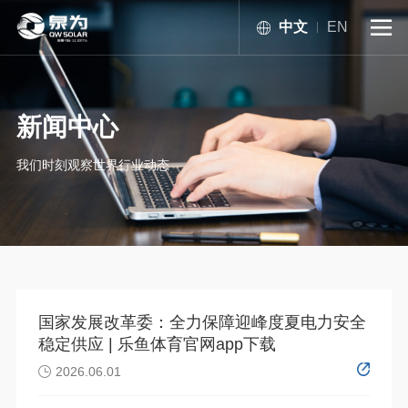
中文
EN

新闻中心
我们时刻观察世界行业动态
国家发展改革委：全力保障迎峰度夏电力安全
稳定供应 | 乐鱼体育官网app下载
2026.06.01
